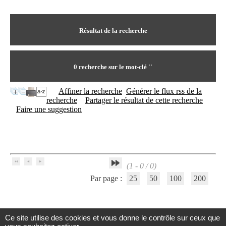
I
du CRA Rhône-Alpes
n
Centre Hospitalier le Vinatier
f
bât 211
o
Résultat de la recherche
95, Bd Pinel
r
69678 Bron Cedex
m
Horaires
a
Lundi au Vendredi
t
0
recherche sur le mot-clé
''
9h00-12h00 13h30-16h00
i
Contact
o
Tél:
+33(0)4 37 91 54 65
Affiner la recherche
Générer le flux rss de la
n
Fax:
+33(0)4 37 91 54 37
recherche
Partager le résultat de cette recherche
e
Mail
Faire une suggestion
t
d
e
D
o
c
(1 - 0 / 0)
u
m
Par page :
25
50
100
200
e
n
t
a
Ce site utilise des cookies et vous donne le contrôle sur ceux que
t
Centre d'Information et de Documentation