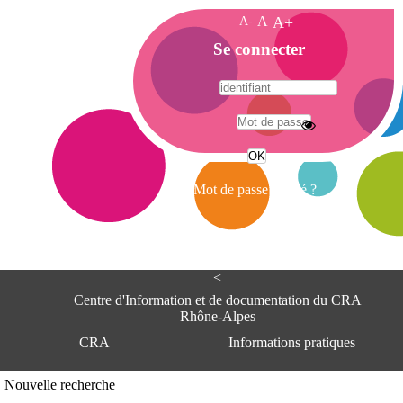
A-
A
A+
A
Se connecter
c
c
u
e
A
i
d
l
r
Mot de passe oublié ?
e
s
s
e
<
C
e
Centre d'Information et de documentation du CRA
n
Rhône-Alpes
t
CRA
Informations pratiques
r
e
d
Adresse
Nouvelle recherche
'
Centre d'information et de documentat