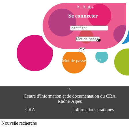
A-
A
A+
A
Se connecter
c
c
u
e
A
i
d
l
r
Mot de passe oublié ?
e
s
s
e
<
C
e
Centre d'Information et de documentation du CRA
n
Rhône-Alpes
t
CRA
Informations pratiques
r
e
d
Adresse
Nouvelle recherche
'
Centre d'information et de documentat