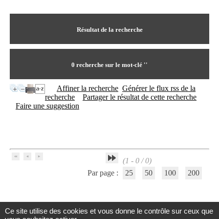
I
du CRA Rhône-Alpes
n
Centre Hospitalier le Vinatier
f
bât 211
o
Résultat de la recherche
95, Bd Pinel
r
69678 Bron Cedex
m
Horaires
a
Lundi au Vendredi
t
0
recherche sur le mot-clé
''
9h00-12h00 13h30-16h00
i
Contact
o
Tél:
+33(0)4 37 91 54 65
Affiner la recherche
Générer le flux rss de la
n
Fax:
+33(0)4 37 91 54 37
recherche
Partager le résultat de cette recherche
e
Mail
Faire une suggestion
t
d
e
D
o
c
(1 - 0 / 0)
u
m
Par page :
25
50
100
200
e
n
t
a
Ce site utilise des cookies et vous donne le contrôle sur ceux que
t
Centre d'Information et de Documentation