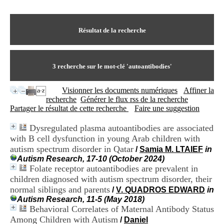
I
du CRA Rhône-Alpes
n
Centre Hospitalier le Vinatier
f
bât 211
o
Résultat de la recherche
95, Bd Pinel
r
69678 Bron Cedex
m
Horaires
a
Lundi au Vendredi
t
3
recherche sur le mot-clé
'autoantibodies'
9h00-12h00 13h30-16h00
i
Contact
o
Tél:
+33(0)4 37 91 54 65
Visionner les documents numériques
Affiner la
n
Fax:
+33(0)4 37 91 54 37
recherche
Générer le flux rss de la recherche
e
Mail
Partager le résultat de cette recherche
Faire une suggestion
t
d
Dysregulated plasma autoantibodies are associated
e
with B cell dysfunction in young Arab children with
D
o
autism spectrum disorder in Qatar
/
Samia M. LTAIEF
in
c
Autism Research, 17-10 (October 2024)
u
Folate receptor autoantibodies are prevalent in
m
children diagnosed with autism spectrum disorder, their
e
normal siblings and parents
/
V. QUADROS EDWARD
in
n
Autism Research, 11-5 (May 2018)
t
Behavioral Correlates of Maternal Antibody Status
a
Among Children with Autism
t
/
Daniel