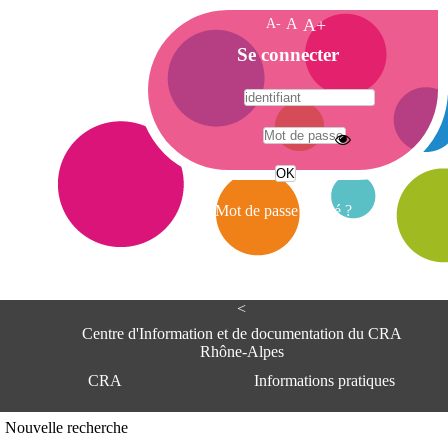
A-
A
A+
A
Se connecter
c
c
u
e
A
i
d
l
r
Mot de passe oublié ?
e
s
s
e
<
C
e
Centre d'Information et de documentation du CRA
n
Rhône-Alpes
t
CRA
Informations pratiques
r
e
d
Adresse
Nouvelle recherche
'
Centre d'information et de documentat