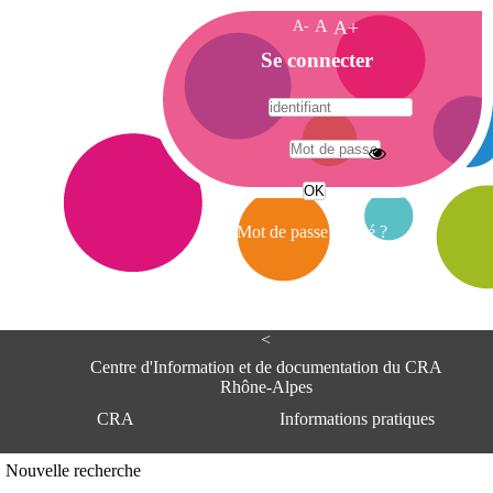
A-
A
A+
A
Se connecter
c
c
u
e
A
i
d
l
r
Mot de passe oublié ?
e
s
s
e
<
C
e
Centre d'Information et de documentation du CRA
n
Rhône-Alpes
t
CRA
Informations pratiques
r
e
d
Adresse
Nouvelle recherche
'
Centre d'information et de documentat