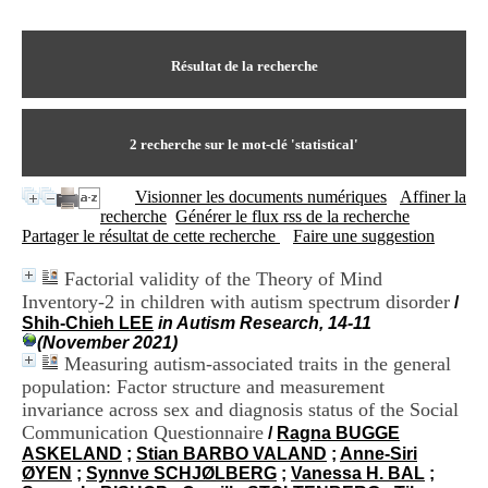
I
du CRA Rhône-Alpes
n
Centre Hospitalier le Vinatier
f
bât 211
o
Résultat de la recherche
95, Bd Pinel
r
69678 Bron Cedex
m
Horaires
a
Lundi au Vendredi
t
2
recherche sur le mot-clé
'statistical'
9h00-12h00 13h30-16h00
i
Contact
o
Tél:
+33(0)4 37 91 54 65
Visionner les documents numériques
Affiner la
n
Fax:
+33(0)4 37 91 54 37
recherche
Générer le flux rss de la recherche
e
Mail
Partager le résultat de cette recherche
Faire une suggestion
t
d
Factorial validity of the Theory of Mind
e
Inventory-2 in children with autism spectrum disorder
D
/
o
Shih-Chieh LEE
in Autism Research, 14-11
c
(November 2021)
u
Measuring autism-associated traits in the general
m
population: Factor structure and measurement
e
invariance across sex and diagnosis status of the Social
n
Communication Questionnaire
/
Ragna BUGGE
t
ASKELAND
;
Stian BARBO VALAND
;
Anne-Siri
a
ØYEN
;
Synnve SCHJØLBERG
;
Vanessa H. BAL
;
t