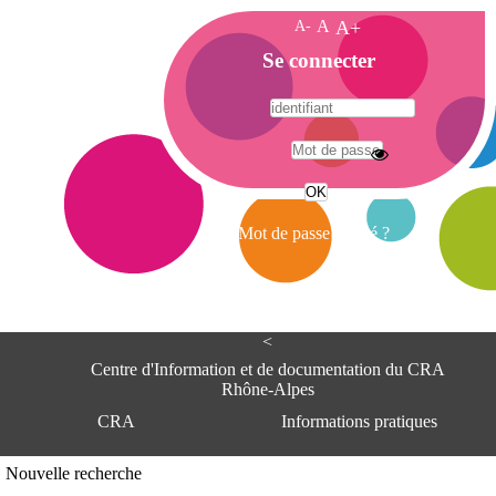
A-
A
A+
A
Se connecter
c
c
u
e
A
i
d
l
r
Mot de passe oublié ?
e
s
s
e
<
C
e
Centre d'Information et de documentation du CRA
n
Rhône-Alpes
t
CRA
Informations pratiques
r
e
d
Adresse
Nouvelle recherche
'
Centre d'information et de documentat