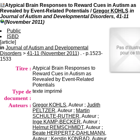
I
du CRA Rhône-Alpes
Atypical Brain Responses to Reward Cues in Autism as
n
Centre Hospitalier le Vinatier
Revealed by Event-Related Potentials
/
Gregor KOHLS
in
f
bât 211
Journal of Autism and Developmental Disorders, 41-11
o
95, Bd Pinel
(November 2011)
r
69678 Bron Cedex
m
Public
Horaires
a
ISBD
Lundi au Vendredi
t
[article]
9h00-12h00 13h30-16h00
i
in
Journal of Autism and Developmental
Contact
o
Disorders
>
41-11 (November 2011)
. - p.1523-
Tél:
+33(0)4 37 91 54 65
n
1533
Fax:
+33(0)4 37 91 54 37
e
Mail
Titre :
Atypical Brain Responses to
t
Reward Cues in Autism as
d
Revealed by Event-Related
e
Potentials
D
Type de
texte imprimé
o
c
document :
u
Auteurs :
Gregor KOHLS
, Auteur ;
Judith
m
PELTZER
, Auteur ;
Martin
e
SCHULTE-RUTHER
, Auteur ;
n
Inge KAMP-BECKER
, Auteur ;
t
Helmut REMSCHMIDT
, Auteur ;
a
Beate HERPERTZ-DAHLMANN
,
t
Auteur ;
Kerstin KONRAD
, Auteur