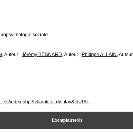
europsychologie sociale
N
, Auteur ;
Jérémy BESNARD
, Auteur ;
Philippe ALLAIN
, Auteur
c_css/index.php?lvl=notice_display&id=181
Exemplaires(0)