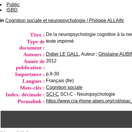
Public
ISBD
in
Cognition sociale et neuropsychologie
/
Philippe ALLAIN
Titre :
De la neuropsychologie cognitive à la n
Type de
texte imprimé
document :
Auteurs :
Didier LE GALL
, Auteur ;
Ghislaine AUBI
Année de
2012
publication :
Importance :
p.9-30
Langues :
Français (
fre
)
Mots-clés :
Cognition sociale
Index. décimale :
SCI-C
SCI-C - Neuropsychologie
Permalink :
https://www.cra-rhone-alpes.org/cid/opa