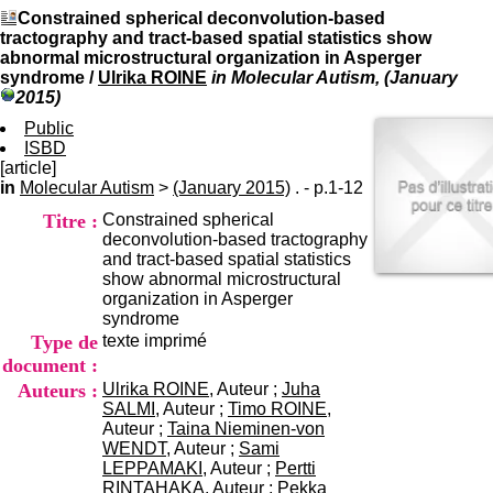
I
du CRA Rhône-Alpes
Constrained spherical deconvolution-based
n
Centre Hospitalier le Vinatier
tractography and tract-based spatial statistics show
f
bât 211
abnormal microstructural organization in Asperger
o
95, Bd Pinel
syndrome
/
Ulrika ROINE
in Molecular Autism, (January
r
69678 Bron Cedex
2015)
m
Horaires
a
Public
Lundi au Vendredi
t
ISBD
9h00-12h00 13h30-16h00
i
[article]
Contact
o
in
Molecular Autism
>
(January 2015)
Tél:
. - p.1-12
+33(0)4 37 91 54 65
n
Fax:
+33(0)4 37 91 54 37
Titre :
Constrained spherical
e
Mail
deconvolution-based tractography
t
and tract-based spatial statistics
d
show abnormal microstructural
e
organization in Asperger
D
syndrome
o
Type de
texte imprimé
c
u
document :
m
Auteurs :
Ulrika ROINE
, Auteur ;
Juha
e
SALMI
, Auteur ;
Timo ROINE
,
n
Auteur ;
Taina Nieminen-von
t
WENDT
, Auteur ;
Sami
a
LEPPAMAKI
, Auteur ;
Pertti
t
RINTAHAKA
, Auteur ;
Pekka