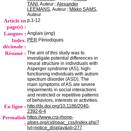
i
TANI
, Auteur ;
Alexander
o
LEEMANS
, Auteur ;
Mikko SAMS
,
n
Auteur
d
Article en
p.1-12
u
page(s) :
C
Langues :
Anglais (
eng
)
R
A
Index.
PER
Périodiques
R
décimale :
h
Résumé :
The aim of this study was to
ô
investigate potential differences in
n
neural structure in individuals with
e
Asperger syndrome (AS), high-
-
functioning individuals with autism
A
spectrum disorder (ASD). The
l
main symptoms of AS are severe
p
impairments in social interactions
e
and restricted or repetitive patterns
s
of behaviors, interests or activities.
C
En ligne :
http://dx.doi.org/10.1186/2040-
e
2392-6-4
n
Permalink
https://www.cra-rhone-
t
alpes.org/cid/opac_css/index.php?
:
r
lvl=notice_display&id=277
e