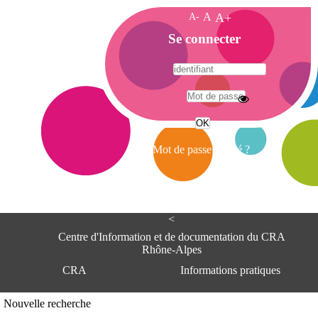
A-
A
A+
A
Se connecter
c
c
u
e
A
i
d
l
r
Mot de passe oublié ?
e
s
s
e
<
C
e
Centre d'Information et de documentation du CRA
n
Rhône-Alpes
t
CRA
Informations pratiques
r
e
d
Adresse
Nouvelle recherche
'
Centre d'information et de documentat