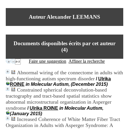
I
du CRA Rhône-Alpes
n
Centre Hospitalier le Vinatier
f
bât 211
Auteur Alexander LEEMANS
o
95, Bd Pinel
r
69678 Bron Cedex
m
Horaires
a
Lundi au Vendredi
t
9h00-12h00 13h30-16h00
Documents disponibles écrits par cet auteur
i
Contact
o
(
4
)
Tél:
+33(0)4 37 91 54 65
n
Fax:
+33(0)4 37 91 54 37
e
Faire une suggestion
Affiner la recherche
Mail
t
d
Abnormal wiring of the connectome in adults with
e
high-functioning autism spectrum disorder
/
Ulrika
D
ROINE
in Molecular Autism, (December 2015)
o
Constrained spherical deconvolution-based
c
u
tractography and tract-based spatial statistics show
m
abnormal microstructural organization in Asperger
e
syndrome
/
Ulrika ROINE
in Molecular Autism,
n
(January 2015)
t
Increased Coherence of White Matter Fiber Tract
a
Organization in Adults with Asperger Syndrome: A
t