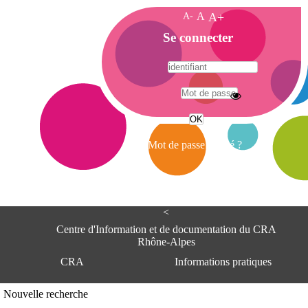
A-
A
A+
A
Se connecter
c
c
u
e
A
i
d
l
r
Mot de passe oublié ?
e
s
s
e
<
C
e
Centre d'Information et de documentation du CRA
n
Rhône-Alpes
t
CRA
Informations pratiques
r
e
d
Adresse
Nouvelle recherche
'
Centre d'information et de documentat