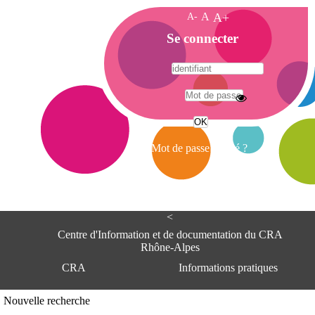
A-
A
A+
A
Se connecter
c
c
u
e
A
i
d
l
r
Mot de passe oublié ?
e
s
s
e
<
C
e
Centre d'Information et de documentation du CRA
n
Rhône-Alpes
t
CRA
Informations pratiques
r
e
d
Adresse
Nouvelle recherche
'
Centre d'information et de documentat