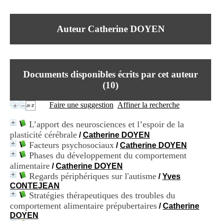
I
du CRA Rhône-Alpes
n
Centre Hospitalier le Vinatier
f
bât 211
Auteur Catherine DOYEN
o
95, Bd Pinel
r
69678 Bron Cedex
m
Horaires
a
Lundi au Vendredi
t
9h00-12h00 13h30-16h00
Documents disponibles écrits par cet auteur
i
Contact
o
(
10
)
Tél:
+33(0)4 37 91 54 65
n
Fax:
+33(0)4 37 91 54 37
e
Faire une suggestion
Affiner la recherche
Mail
t
d
L’apport des neurosciences et l’espoir de la
e
plasticité cérébrale
/
Catherine DOYEN
D
Facteurs psychosociaux
o
/
Catherine DOYEN
c
Phases du développement du comportement
u
alimentaire
/
Catherine DOYEN
m
Regards périphériques sur l'autisme
/
Yves
e
CONTEJEAN
n
Stratégies thérapeutiques des troubles du
t
comportement alimentaire prépubertaires
/
Catherine
a
DOYEN
t