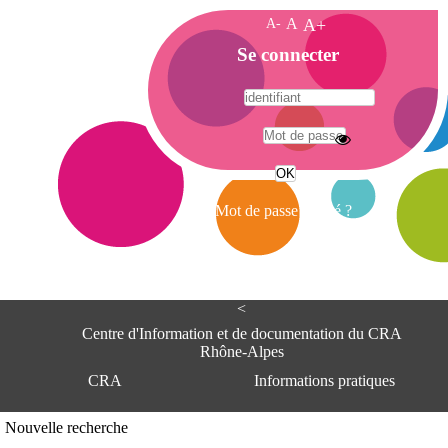
A-
A
A+
A
Se connecter
c
c
u
e
A
i
d
l
r
Mot de passe oublié ?
e
s
s
e
<
C
e
Centre d'Information et de documentation du CRA
n
Rhône-Alpes
t
CRA
Informations pratiques
r
e
d
Adresse
Nouvelle recherche
'
Centre d'information et de documentat