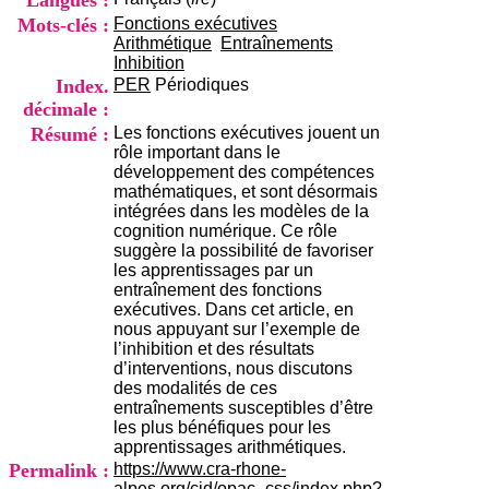
Langues :
i
Mots-clés :
Fonctions exécutives
o
Arithmétique
Entraînements
n
Inhibition
d
Index.
PER
Périodiques
u
C
décimale :
R
Résumé :
Les fonctions exécutives jouent un
A
rôle important dans le
R
développement des compétences
h
mathématiques, et sont désormais
ô
intégrées dans les modèles de la
n
cognition numérique. Ce rôle
e
suggère la possibilité de favoriser
-
les apprentissages par un
A
entraînement des fonctions
l
exécutives. Dans cet article, en
p
nous appuyant sur l’exemple de
e
l’inhibition et des résultats
s
d’interventions, nous discutons
C
des modalités de ces
e
entraînements susceptibles d’être
n
les plus bénéfiques pour les
t
apprentissages arithmétiques.
r
Permalink :
https://www.cra-rhone-
e
alpes.org/cid/opac_css/index.php?