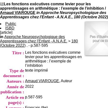
I
du CRA Rhône-Alpes
Les fonctions exécutives comme levier pour les
n
Centre Hospitalier le Vinatier
apprentissages en arithmétique : l’exemple de l’inhibition
/
f
bât 211
Arnaud VIAROUGE
in Approche Neuropsychologique des
o
95, Bd Pinel
Apprentissages chez l'Enfant - A.N.A.E., 180 (Octobre 2022)
r
69678 Bron Cedex
m
Public
Horaires
a
ISBD
Lundi au Vendredi
t
[article]
9h00-12h00 13h30-16h00
i
in
Approche Neuropsychologique des
Contact
o
Apprentissages chez l'Enfant - A.N.A.E.
Tél:
>
+33(0)4 37 91 54 65
180
n
(Octobre 2022)
. - p.587-595
Fax:
+33(0)4 37 91 54 37
e
Mail
Titre :
Les fonctions exécutives comme
t
levier pour les apprentissages en
d
arithmétique : l’exemple de
e
l’inhibition
D
Type de
texte imprimé
o
c
document :
u
Auteurs :
Arnaud VIAROUGE
, Auteur
m
Année de
2022
e
publication :
n
t
Article en
p.587-595
a
page(s) :
t
Français (
fre
)