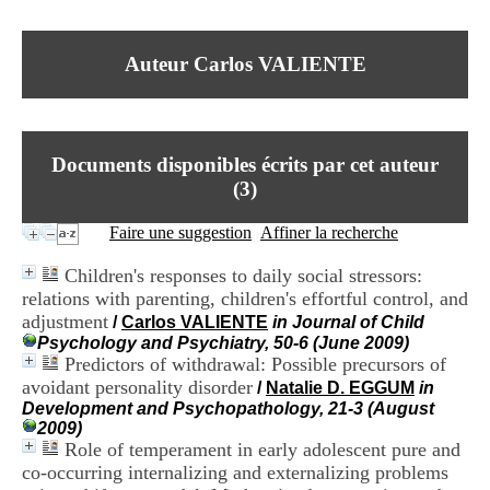
I
du CRA Rhône-Alpes
n
Centre Hospitalier le Vinatier
f
bât 211
Auteur Carlos VALIENTE
o
95, Bd Pinel
r
69678 Bron Cedex
m
Horaires
a
Lundi au Vendredi
t
9h00-12h00 13h30-16h00
Documents disponibles écrits par cet auteur
i
Contact
o
(
3
)
Tél:
+33(0)4 37 91 54 65
n
Fax:
+33(0)4 37 91 54 37
e
Faire une suggestion
Affiner la recherche
Mail
t
d
Children's responses to daily social stressors:
e
relations with parenting, children's effortful control, and
D
adjustment
o
/
Carlos VALIENTE
in Journal of Child
c
Psychology and Psychiatry, 50-6 (June 2009)
u
Predictors of withdrawal: Possible precursors of
m
avoidant personality disorder
/
Natalie D. EGGUM
in
e
Development and Psychopathology, 21-3 (August
n
2009)
t
Role of temperament in early adolescent pure and
a
co-occurring internalizing and externalizing problems
t