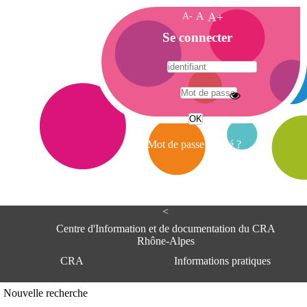
A-
A
A+
A
Se connecter
c
c
u
e
A
i
d
l
r
Mot de passe oublié ?
e
s
s
e
<
C
e
Centre d'Information et de documentation du CRA
n
Rhône-Alpes
t
CRA
Informations pratiques
r
e
d
Adresse
Nouvelle recherche
'
Centre d'information et de documentat