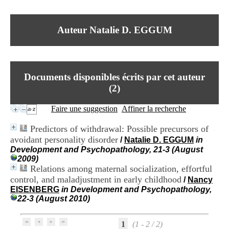
I
du CRA Rhône-Alpes
n
Centre Hospitalier le Vinatier
f
bât 211
Auteur Natalie D. EGGUM
o
95, Bd Pinel
r
69678 Bron Cedex
m
Horaires
a
Lundi au Vendredi
t
9h00-12h00 13h30-16h00
Documents disponibles écrits par cet auteur
i
Contact
o
(
2
)
Tél:
+33(0)4 37 91 54 65
n
Fax:
+33(0)4 37 91 54 37
e
Faire une suggestion
Affiner la recherche
Mail
t
d
Predictors of withdrawal: Possible precursors of
e
avoidant personality disorder
/
Natalie D. EGGUM
in
D
Development and Psychopathology, 21-3 (August
o
2009)
c
Relations among maternal socialization, effortful
u
m
control, and maladjustment in early childhood
/
Nancy
e
EISENBERG
in Development and Psychopathology,
n
22-3 (August 2010)
t
a
t
1
(1 - 2 / 2)