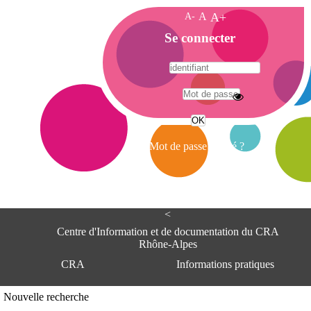
A-
A
A+
A
Se connecter
c
c
u
e
A
i
d
l
r
Mot de passe oublié ?
e
s
s
e
<
C
e
Centre d'Information et de documentation du CRA
n
Rhône-Alpes
t
CRA
Informations pratiques
r
e
d
Adresse
Nouvelle recherche
'
Centre d'information et de documentat