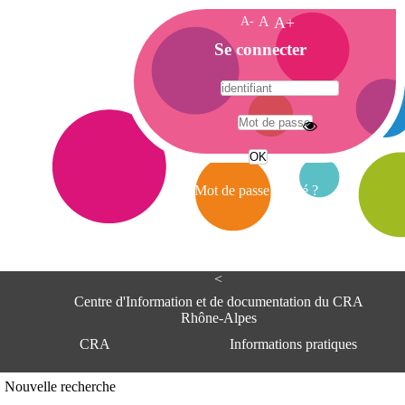
A-
A
A+
A
Se connecter
c
c
u
e
A
i
d
l
r
Mot de passe oublié ?
e
s
s
e
<
C
e
Centre d'Information et de documentation du CRA
n
Rhône-Alpes
t
CRA
Informations pratiques
r
e
d
Adresse
Nouvelle recherche
'
Centre d'information et de documentat