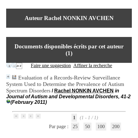
I
du CRA Rhône-Alpes
n
Centre Hospitalier le Vinatier
f
bât 211
Auteur Rachel NONKIN AVCHEN
o
95, Bd Pinel
r
69678 Bron Cedex
m
Horaires
a
Lundi au Vendredi
t
9h00-12h00 13h30-16h00
Documents disponibles écrits par cet auteur
i
Contact
o
(
1
)
Tél:
+33(0)4 37 91 54 65
n
Fax:
+33(0)4 37 91 54 37
e
Faire une suggestion
Affiner la recherche
Mail
t
d
Evaluation of a Records-Review Surveillance
e
System Used to Determine the Prevalence of Autism
D
Spectrum Disorders
o
/
Rachel NONKIN AVCHEN
in
c
Journal of Autism and Developmental Disorders, 41-2
u
(February 2011)
m
e
1
(1 - 1 / 1)
n
t
Par page :
25
50
100
200
a
t