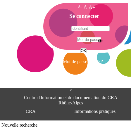
A-
A
A+
A
Se connecter
c
c
u
e
A
i
d
l
r
Mot de passe oublié ?
e
s
s
e
<
C
e
Centre d'Information et de documentation du CRA
n
Rhône-Alpes
t
CRA
Informations pratiques
r
e
d
Adresse
Nouvelle recherche
'
Centre d'information et de documentat