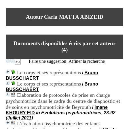
I
du CRA Rhône-Alpes
n
Centre Hospitalier le Vinatier
f
bât 211
Auteur Carla MATTA ABIZEID
o
95, Bd Pinel
r
69678 Bron Cedex
m
Horaires
a
Lundi au Vendredi
t
9h00-12h00 13h30-16h00
Documents disponibles écrits par cet auteur
i
Contact
o
(
4
)
Tél:
+33(0)4 37 91 54 65
n
Fax:
+33(0)4 37 91 54 37
e
Faire une suggestion
Affiner la recherche
Mail
t
d
Le corps et ses représentations
/
Bruno
e
BUSSCHAERT
D
Le corps et ses représentations
/
Bruno
o
BUSSCHAERT
c
Elaboration de protocoles de prise en charge
u
m
psychomotrice dans le cadre du centre de diagnostic et
e
de soins en psychomotricité de Beyrouth
/
Imane
n
KHOURY EID
in Evolutions psychomotrices, 23-92
t
(Juillet 2011)
a
L’évaluation psychomotrice des enfants
t