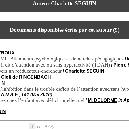
Auteur Charlotte SEGUIN
Documents disponibles écrits par cet auteur (
9
)
EYROUX
 IMP. Bilan neuropsychologique et démarches pédagogiques
/
défi cit d’attention avec ou sans hyperactivité (TDAH)
/
Pierr
 vers un rééducateur-chercheur
/
Charlotte SEGUIN
/
Clotilde RINGENBACH
IN
inhibition dans le trouble déficit de l’attention avec/sans hyp
A.N.A.E., 141 (Mai 2016)
 chez l’enfant avec déficit intellectuel
/
M. DELORME
in A
UIN
1
(1 - 9 / 9)