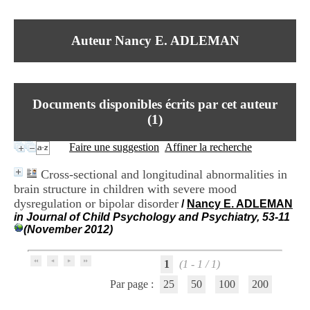
I
du CRA Rhône-Alpes
n
Centre Hospitalier le Vinatier
f
bât 211
Auteur Nancy E. ADLEMAN
o
95, Bd Pinel
r
69678 Bron Cedex
m
Horaires
a
Lundi au Vendredi
t
9h00-12h00 13h30-16h00
Documents disponibles écrits par cet auteur
i
Contact
o
(
1
)
Tél:
+33(0)4 37 91 54 65
n
Fax:
+33(0)4 37 91 54 37
e
Faire une suggestion
Affiner la recherche
Mail
t
d
Cross-sectional and longitudinal abnormalities in
e
brain structure in children with severe mood
D
dysregulation or bipolar disorder
o
/
Nancy E. ADLEMAN
c
in Journal of Child Psychology and Psychiatry, 53-11
u
(November 2012)
m
e
1
(1 - 1 / 1)
n
t
Par page :
25
50
100
200
a
t