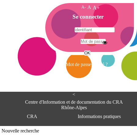
A-
A
A+
A
Se connecter
c
c
u
e
A
i
d
l
r
Mot de passe oublié ?
e
s
s
e
<
C
e
Centre d'Information et de documentation du CRA
n
Rhône-Alpes
t
CRA
Informations pratiques
r
e
d
Adresse
Nouvelle recherche
'
Centre d'information et de documentat