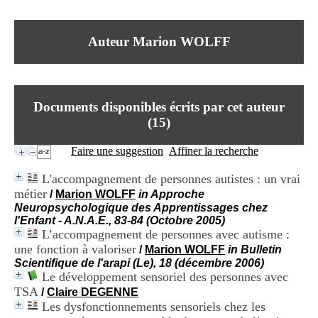
I
du CRA Rhône-Alpes
n
Centre Hospitalier le Vinatier
f
bât 211
Auteur Marion WOLFF
o
95, Bd Pinel
r
69678 Bron Cedex
m
Horaires
a
Lundi au Vendredi
t
9h00-12h00 13h30-16h00
Documents disponibles écrits par cet auteur
i
Contact
o
(
15
)
Tél:
+33(0)4 37 91 54 65
n
Fax:
+33(0)4 37 91 54 37
e
Faire une suggestion
Affiner la recherche
Mail
t
d
L'accompagnement de personnes autistes : un vrai
e
métier
/
Marion WOLFF
in Approche
D
Neuropsychologique des Apprentissages chez
o
l'Enfant - A.N.A.E., 83-84 (Octobre 2005)
c
L’accompagnement de personnes avec autisme :
u
m
une fonction à valoriser
/
Marion WOLFF
in Bulletin
e
Scientifique de l'arapi (Le), 18 (décembre 2006)
n
Le développement sensoriel des personnes avec
t
TSA
/
Claire DEGENNE
a
Les dysfonctionnements sensoriels chez les
t