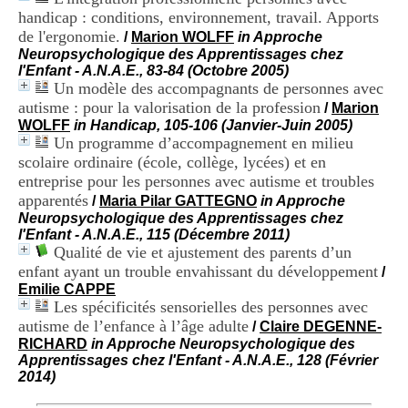
H
handicap : conditions, environnement, travail. Apports
o
de l'ergonomie.
/
Marion WOLFF
in Approche
s
Neuropsychologique des Apprentissages chez
p
l'Enfant - A.N.A.E., 83-84 (Octobre 2005)
i
Un modèle des accompagnants de personnes avec
t
autisme : pour la valorisation de la profession
a
/
Marion
l
WOLFF
in Handicap, 105-106 (Janvier-Juin 2005)
i
Un programme d’accompagnement en milieu
e
scolaire ordinaire (école, collège, lycées) et en
r
entreprise pour les personnes avec autisme et troubles
l
apparentés
/
Maria Pilar GATTEGNO
in Approche
e
Neuropsychologique des Apprentissages chez
V
l'Enfant - A.N.A.E., 115 (Décembre 2011)
i
Qualité de vie et ajustement des parents d’un
n
enfant ayant un trouble envahissant du développement
a
/
t
Emilie CAPPE
i
Les spécificités sensorielles des personnes avec
e
autisme de l’enfance à l’âge adulte
/
Claire DEGENNE-
r
RICHARD
in Approche Neuropsychologique des
,
Apprentissages chez l'Enfant - A.N.A.E., 128 (Février
b
2014)
â
t