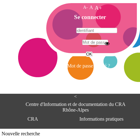
A-
A
A+
A
Se connecter
c
c
u
e
A
i
d
l
r
Mot de passe oublié ?
e
s
s
e
<
C
e
Centre d'Information et de documentation du CRA
n
Rhône-Alpes
t
CRA
Informations pratiques
r
e
d
Adresse
Nouvelle recherche
'
Centre d'information et de documentat