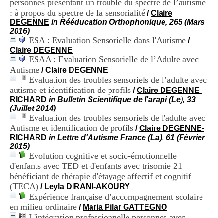
personnes présentant un trouble du spectre de l’autisme
i
: à propos du spectre de la sensorialité
o
/
Claire
n
DEGENNE
in Rééducation Orthophonique, 265 (Mars
d
2016)
u
ESA : Evaluation Sensorielle dans l'Autisme
/
C
Claire DEGENNE
R
ESAA : Evaluation Sensorielle de l’Adulte avec
A
Autisme
/
Claire DEGENNE
R
Evaluation des troubles sensoriels de l’adulte avec
h
autisme et identification de profils
/
Claire DEGENNE-
ô
RICHARD
in Bulletin Scientifique de l'arapi (Le), 33
n
(Juillet 2014)
e
Evaluation des troubles sensoriels de l'adulte avec
-
A
Autisme et identification de profils
/
Claire DEGENNE-
l
RICHARD
in Lettre d'Autisme France (La), 61 (Février
p
2015)
e
Evolution cognitive et socio-émotionnelle
s
d'enfants avec TED et d'enfants avec trisomie 21
C
bénéficiant de thérapie d'étayage affectif et cognitif
e
(TECA)
/
Leyla DIRANI-AKOURY
n
Expérience française d’accompagnement scolaire
t
r
en milieu ordinaire
/
Maria Pilar GATTEGNO
e
L'intégration professionnelle personnes avec