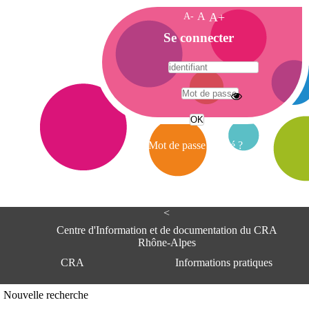
A-
A
A+
A
Se connecter
c
c
u
e
A
i
d
l
r
Mot de passe oublié ?
e
s
s
e
<
C
e
Centre d'Information et de documentation du CRA
n
Rhône-Alpes
t
CRA
Informations pratiques
r
e
d
Adresse
Nouvelle recherche
'
Centre d'information et de documentat