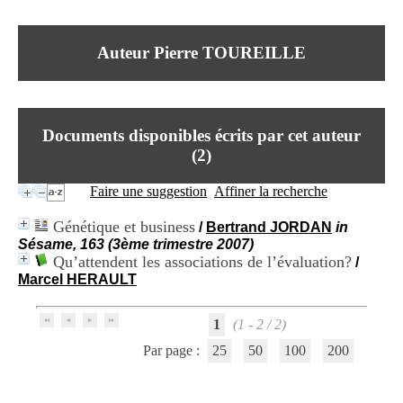
I
du CRA Rhône-Alpes
n
Centre Hospitalier le Vinatier
f
bât 211
Auteur Pierre TOUREILLE
o
95, Bd Pinel
r
69678 Bron Cedex
m
Horaires
a
Lundi au Vendredi
t
9h00-12h00 13h30-16h00
Documents disponibles écrits par cet auteur
i
Contact
o
(
2
)
Tél:
+33(0)4 37 91 54 65
n
Fax:
+33(0)4 37 91 54 37
e
Faire une suggestion
Affiner la recherche
Mail
t
d
Génétique et business
/
Bertrand JORDAN
in
e
Sésame, 163 (3ème trimestre 2007)
D
Qu’attendent les associations de l’évaluation?
/
o
Marcel HERAULT
c
u
m
1
(1 - 2 / 2)
e
n
Par page :
25
50
100
200
t
a
t