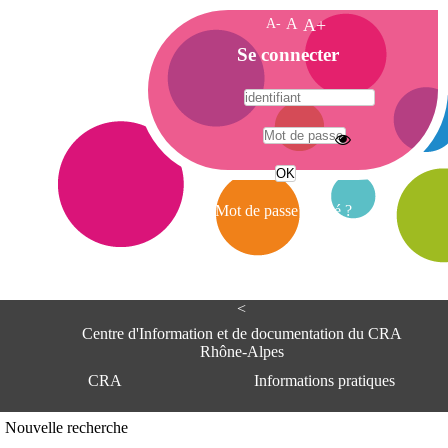
A-
A
A+
A
Se connecter
c
c
u
e
A
i
d
l
r
Mot de passe oublié ?
e
s
s
e
<
C
e
Centre d'Information et de documentation du CRA
n
Rhône-Alpes
t
CRA
Informations pratiques
r
e
d
Adresse
Nouvelle recherche
'
Centre d'information et de documentat