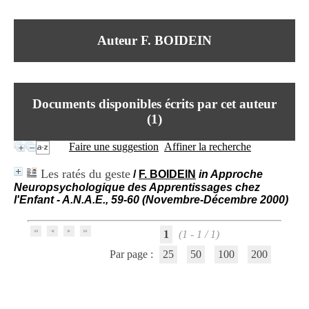
I
du CRA Rhône-Alpes
n
Centre Hospitalier le Vinatier
f
bât 211
Auteur F. BOIDEIN
o
95, Bd Pinel
r
69678 Bron Cedex
m
Horaires
a
Lundi au Vendredi
t
9h00-12h00 13h30-16h00
Documents disponibles écrits par cet auteur
i
Contact
o
(
1
)
Tél:
+33(0)4 37 91 54 65
n
Fax:
+33(0)4 37 91 54 37
e
Faire une suggestion
Affiner la recherche
Mail
t
d
Les ratés du geste
/
F. BOIDEIN
in Approche
e
Neuropsychologique des Apprentissages chez
D
l'Enfant - A.N.A.E., 59-60 (Novembre-Décembre 2000)
o
c
u
1
(1 - 1 / 1)
m
e
Par page :
25
50
100
200
n
t
a
t