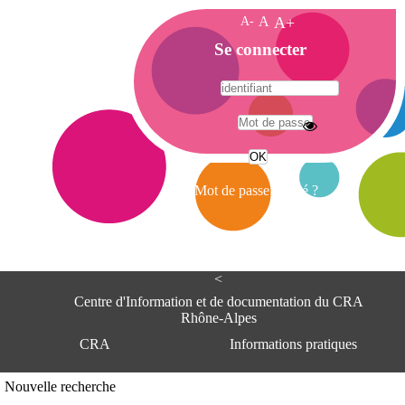
A-
A
A+
A
Se connecter
c
c
u
e
A
i
d
l
r
Mot de passe oublié ?
e
s
s
e
<
C
e
Centre d'Information et de documentation du CRA
n
Rhône-Alpes
t
CRA
Informations pratiques
r
e
d
Adresse
Nouvelle recherche
'
Centre d'information et de documentat