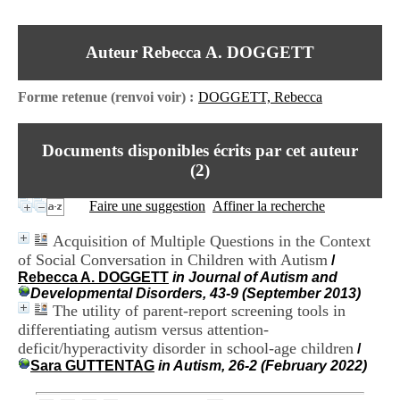
I
du CRA Rhône-Alpes
n
Centre Hospitalier le Vinatier
f
bât 211
Auteur Rebecca A. DOGGETT
o
95, Bd Pinel
r
69678 Bron Cedex
m
Horaires
Forme retenue (renvoi voir) :
DOGGETT, Rebecca
a
Lundi au Vendredi
t
9h00-12h00 13h30-16h00
i
Contact
Documents disponibles écrits par cet auteur
o
Tél:
+33(0)4 37 91 54 65
n
(
2
)
Fax:
+33(0)4 37 91 54 37
e
Mail
t
Faire une suggestion
Affiner la recherche
d
e
Acquisition of Multiple Questions in the Context
D
of Social Conversation in Children with Autism
/
o
Rebecca A. DOGGETT
in Journal of Autism and
c
Developmental Disorders, 43-9 (September 2013)
u
The utility of parent-report screening tools in
m
e
differentiating autism versus attention-
n
deficit/hyperactivity disorder in school-age children
/
t
Sara GUTTENTAG
in Autism, 26-2 (February 2022)
a
t