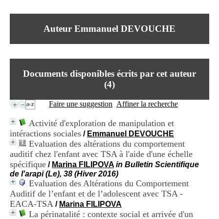
I
du CRA Rhône-Alpes
n
Centre Hospitalier le Vinatier
f
bât 211
Auteur Emmanuel DEVOUCHE
o
95, Bd Pinel
r
69678 Bron Cedex
m
Horaires
a
Lundi au Vendredi
t
9h00-12h00 13h30-16h00
Documents disponibles écrits par cet auteur
i
Contact
o
(
4
)
Tél:
+33(0)4 37 91 54 65
n
Fax:
+33(0)4 37 91 54 37
e
Faire une suggestion
Affiner la recherche
Mail
t
d
Activité d'exploration de manipulation et
e
intéractions sociales
/
Emmanuel DEVOUCHE
D
Evaluation des altérations du comportement
o
c
auditif chez l'enfant avec TSA à l'aide d'une échelle
u
spécifique
/
Marina FILIPOVA
in Bulletin Scientifique
m
de l'arapi (Le), 38 (Hiver 2016)
e
Evaluation des Altérations du Comportement
n
Auditif de l’enfant et de l’adolescent avec TSA -
t
EACA-TSA
/
Marina FILIPOVA
a
La périnatalité : contexte social et arrivée d'un
t