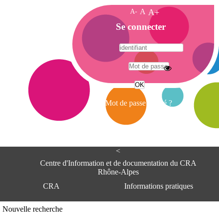
A-
A
A+
A
Se connecter
c
c
u
e
A
i
d
l
r
Mot de passe oublié ?
e
s
s
e
<
C
e
Centre d'Information et de documentation du CRA
n
Rhône-Alpes
t
CRA
Informations pratiques
r
e
d
Adresse
Nouvelle recherche
'
Centre d'information et de documentat