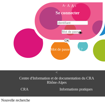
A-
A
A+
A
Se connecter
c
c
u
e
A
i
d
l
r
Mot de passe oublié ?
e
s
s
e
<
C
e
Centre d'Information et de documentation du CRA
n
Rhône-Alpes
t
CRA
Informations pratiques
r
e
d
Adresse
Nouvelle recherche
'
Centre d'information et de documentat