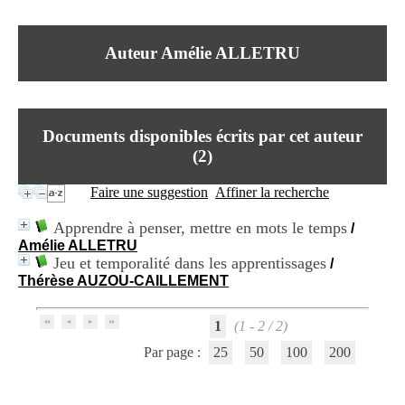
I
du CRA Rhône-Alpes
n
Centre Hospitalier le Vinatier
f
bât 211
Auteur Amélie ALLETRU
o
95, Bd Pinel
r
69678 Bron Cedex
m
Horaires
a
Lundi au Vendredi
t
9h00-12h00 13h30-16h00
Documents disponibles écrits par cet auteur
i
Contact
o
(
2
)
Tél:
+33(0)4 37 91 54 65
n
Fax:
+33(0)4 37 91 54 37
e
Faire une suggestion
Affiner la recherche
Mail
t
d
Apprendre à penser, mettre en mots le temps
/
e
Amélie ALLETRU
D
Jeu et temporalité dans les apprentissages
/
o
Thérèse AUZOU-CAILLEMENT
c
u
m
1
(1 - 2 / 2)
e
n
Par page :
25
50
100
200
t
a
t