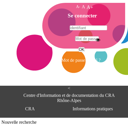
A-
A
A+
A
Se connecter
c
c
u
e
A
i
d
l
r
Mot de passe oublié ?
e
s
s
e
<
C
e
Centre d'Information et de documentation du CRA
n
Rhône-Alpes
t
CRA
Informations pratiques
r
e
d
Adresse
Nouvelle recherche
'
Centre d'information et de documentat