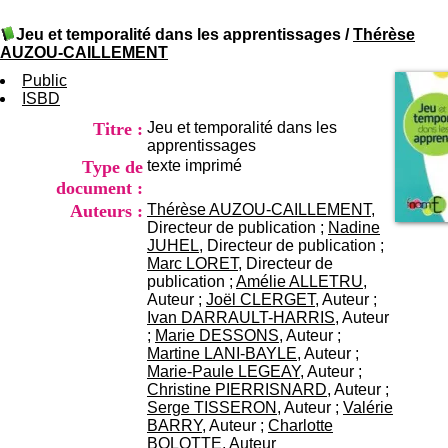
I
du CRA Rhône-Alpes
n
Centre Hospitalier le Vinatier
Jeu et temporalité dans les apprentissages
/
Thérèse
f
bât 211
AUZOU-CAILLEMENT
o
95, Bd Pinel
r
Public
69678 Bron Cedex
m
ISBD
Horaires
a
Lundi au Vendredi
Titre :
Jeu et temporalité dans les
t
9h00-12h00 13h30-16h00
apprentissages
i
Contact
Type de
texte imprimé
o
Tél:
+33(0)4 37 91 54 65
n
document :
Fax:
+33(0)4 37 91 54 37
e
Auteurs :
Thérèse AUZOU-CAILLEMENT
,
Mail
t
Directeur de publication ;
Nadine
d
JUHEL
, Directeur de publication ;
e
Marc LORET
, Directeur de
D
publication ;
Amélie ALLETRU
,
o
Auteur ;
Joël CLERGET
, Auteur ;
c
Ivan DARRAULT-HARRIS
, Auteur
u
;
Marie DESSONS
, Auteur ;
m
Martine LANI-BAYLE
, Auteur ;
e
Marie-Paule LEGEAY
, Auteur ;
n
Christine PIERRISNARD
, Auteur ;
t
Serge TISSERON
, Auteur ;
Valérie
a
BARRY
, Auteur ;
Charlotte
t
BOLOTTE
, Auteur