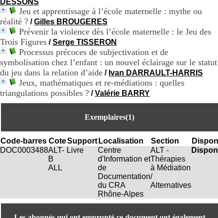
DESSONS
.
Jeu et apprentissage à l’école maternelle : mythe ou
2
réalité ?
/
Gilles BROUGERES
1
Prévenir la violence dès l’école maternelle : le Jeu des
1
9
Trois Figures
/
Serge TISSERON
5
Processus précoces de subjectivation et de
,
symbolisation chez l’enfant : un nouvel éclairage sur le statut
B
du jeu dans la relation d’aide
/
Ivan DARRAULT-HARRIS
d
Jeux, mathématiques et re-médiations : quelles
P
triangulations possibles ?
/
Valérie BARRY
i
n
e
Exemplaires(1)
l
F
-
Code-barres
Cote
Support
Localisation
Section
Disponi
6
DOC0003488
ALT-
Livre
Centre
ALT -
Dispon
9
B
d'Information et
Thérapies
6
ALL
de
à Médiation
7
Documentation
/
7
du CRA
Alternatives
B
Rhône-Alpes
R
O
N
Les abonnés qui ont emprunté ce document ont également