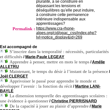
pluralité, à se construire en
H
dépassant les tensions et
o
déséquilibres qu'elle peut induire,
s
à construire cette permanence
p
intérieure indispensable aux
i
apprentissages?
t
Permalink :
https://www.cra-rhone-
a
alpes.org/cid/opac_css/index.php?
l
lvl=notice_display&id=269
i
e
r
Est accompagné de
l
S’inscrire dans la temporalité : nécessités, particularités
e
et difficultés
/
Marie-Paule LEGEAY
V
Apprendre à penser, mettre en mots le temps
/
Amélie
i
ALLETRU
n
Maintenant, le temps du désir à l’instant de la présence
/
a
Joël CLERGET
t
Apprivoiser le passé pour apprendre le monde et
i
développer l’avenir : la fonction du récit
/
Martine LANI-
e
r
BAYLE
,
La dimension temporelle des apprentissages scolaires :
b
une évidence à questionner
/
Christine PIERRISNARD
â
De la capacité à jouer au plaisir d’apprendre
/
Marie
t