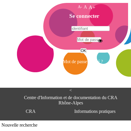
A-
A
A+
A
Se connecter
c
c
u
e
A
i
d
l
r
Mot de passe oublié ?
e
s
s
e
<
C
e
Centre d'Information et de documentation du CRA
n
Rhône-Alpes
t
CRA
Informations pratiques
r
e
d
Adresse
Nouvelle recherche
'
Centre d'information et de documentat