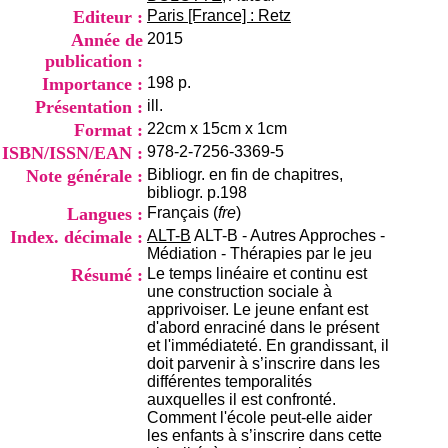
i
Editeur :
Paris [France] : Retz
o
Année de
2015
n
publication :
d
u
Importance :
198 p.
C
Présentation :
ill.
R
Format :
22cm x 15cm x 1cm
A
ISBN/ISSN/EAN :
978-2-7256-3369-5
R
h
Note générale :
Bibliogr. en fin de chapitres,
ô
bibliogr. p.198
n
Langues :
Français (
fre
)
e
Index. décimale :
ALT-B
ALT-B - Autres Approches -
-
Médiation - Thérapies par le jeu
A
Résumé :
Le temps linéaire et continu est
l
une construction sociale à
p
apprivoiser. Le jeune enfant est
e
d'abord enraciné dans le présent
s
et l'immédiateté. En grandissant, il
C
doit parvenir à s’inscrire dans les
e
différentes temporalités
n
auxquelles il est confronté.
t
Comment l'école peut-elle aider
r
les enfants à s’inscrire dans cette
e