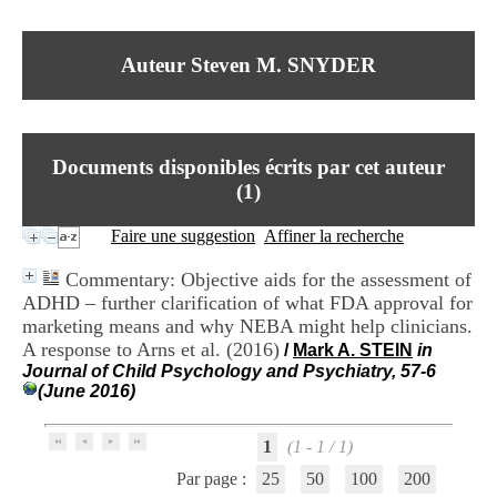
I
du CRA Rhône-Alpes
n
Centre Hospitalier le Vinatier
f
bât 211
Auteur Steven M. SNYDER
o
95, Bd Pinel
r
69678 Bron Cedex
m
Horaires
a
Lundi au Vendredi
t
9h00-12h00 13h30-16h00
Documents disponibles écrits par cet auteur
i
Contact
o
(
1
)
Tél:
+33(0)4 37 91 54 65
n
Fax:
+33(0)4 37 91 54 37
e
Faire une suggestion
Affiner la recherche
Mail
t
d
Commentary: Objective aids for the assessment of
e
ADHD – further clarification of what FDA approval for
D
marketing means and why NEBA might help clinicians.
o
c
A response to Arns et al. (2016)
/
Mark A. STEIN
in
u
Journal of Child Psychology and Psychiatry, 57-6
m
(June 2016)
e
n
t
1
(1 - 1 / 1)
a
Par page :
25
50
100
200
t