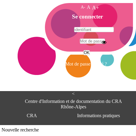
A-
A
A+
A
Se connecter
c
c
u
e
A
i
d
l
r
Mot de passe oublié ?
e
s
s
e
<
C
e
Centre d'Information et de documentation du CRA
n
Rhône-Alpes
t
CRA
Informations pratiques
r
e
d
Adresse
Nouvelle recherche
'
Centre d'information et de documentat