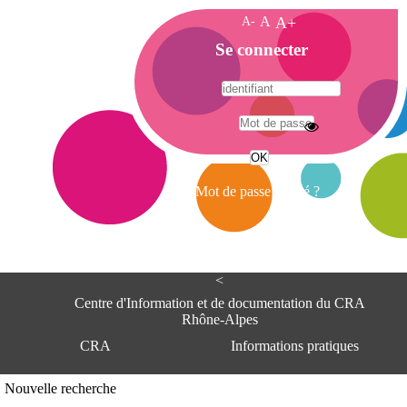
A-
A
A+
A
Se connecter
c
c
u
e
A
i
d
l
r
Mot de passe oublié ?
e
s
s
e
<
C
e
Centre d'Information et de documentation du CRA
n
Rhône-Alpes
t
CRA
Informations pratiques
r
e
d
Adresse
Nouvelle recherche
'
Centre d'information et de documentat