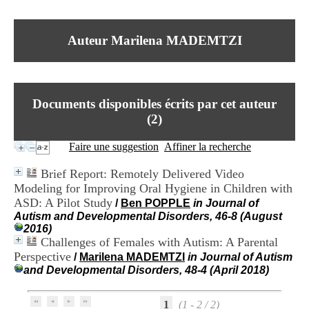
I
du CRA Rhône-Alpes
n
Centre Hospitalier le Vinatier
f
bât 211
Auteur Marilena MADEMTZI
o
95, Bd Pinel
r
69678 Bron Cedex
m
Horaires
a
Lundi au Vendredi
t
9h00-12h00 13h30-16h00
Documents disponibles écrits par cet auteur
i
Contact
o
(
2
)
Tél:
+33(0)4 37 91 54 65
n
Fax:
+33(0)4 37 91 54 37
e
Faire une suggestion
Affiner la recherche
Mail
t
d
Brief Report: Remotely Delivered Video
e
Modeling for Improving Oral Hygiene in Children with
D
ASD: A Pilot Study
o
/
Ben POPPLE
in Journal of
c
Autism and Developmental Disorders, 46-8 (August
u
2016)
m
Challenges of Females with Autism: A Parental
e
Perspective
/
Marilena MADEMTZI
in Journal of Autism
n
and Developmental Disorders, 48-4 (April 2018)
t
a
t
1
(1 - 2 / 2)