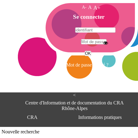
A-
A
A+
A
Se connecter
c
c
u
e
A
i
d
l
r
Mot de passe oublié ?
e
s
s
e
<
C
e
Centre d'Information et de documentation du CRA
n
Rhône-Alpes
t
CRA
Informations pratiques
r
e
d
Adresse
Nouvelle recherche
'
Centre d'information et de documentat