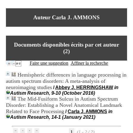
I
du CRA Rhône-Alpes
n
Centre Hospitalier le Vinatier
f
bât 211
Auteur Carla J. AMMONS
o
95, Bd Pinel
r
69678 Bron Cedex
m
Horaires
a
Lundi au Vendredi
t
9h00-12h00 13h30-16h00
Documents disponibles écrits par cet auteur
i
Contact
o
(
2
)
Tél:
+33(0)4 37 91 54 65
n
Fax:
+33(0)4 37 91 54 37
e
Faire une suggestion
Affiner la recherche
Mail
t
d
Hemispheric differences in language processing in
e
autism spectrum disorders: A meta-analysis of
D
neuroimaging studies
o
/
Abbey J. HERRINGSHAW
in
c
Autism Research, 9-10 (October 2016)
u
The Mid-Fusiform Sulcus in Autism Spectrum
m
Disorder: Establishing a Novel Anatomical Landmark
e
Related to Face Processing
/
Carla J. AMMONS
in
n
Autism Research, 14-1 (January 2021)
t
a
t
1
(1 - 2 / 2)