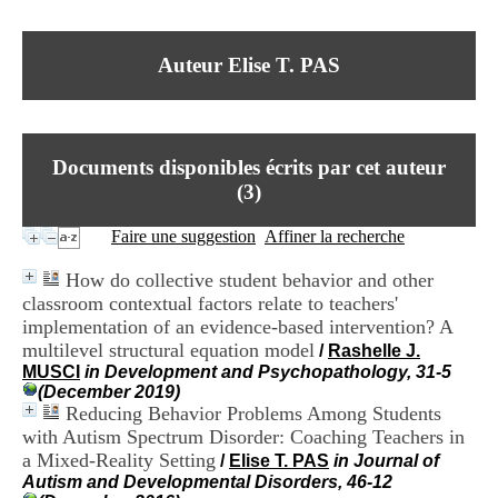
I
du CRA Rhône-Alpes
n
Centre Hospitalier le Vinatier
f
bât 211
Auteur Elise T. PAS
o
95, Bd Pinel
r
69678 Bron Cedex
m
Horaires
a
Lundi au Vendredi
t
9h00-12h00 13h30-16h00
Documents disponibles écrits par cet auteur
i
Contact
o
(
3
)
Tél:
+33(0)4 37 91 54 65
n
Fax:
+33(0)4 37 91 54 37
e
Faire une suggestion
Affiner la recherche
Mail
t
d
How do collective student behavior and other
e
classroom contextual factors relate to teachers'
D
implementation of an evidence-based intervention? A
o
c
multilevel structural equation model
/
Rashelle J.
u
MUSCI
in Development and Psychopathology, 31-5
m
(December 2019)
e
Reducing Behavior Problems Among Students
n
with Autism Spectrum Disorder: Coaching Teachers in
t
a Mixed-Reality Setting
/
Elise T. PAS
in Journal of
a
Autism and Developmental Disorders, 46-12
t