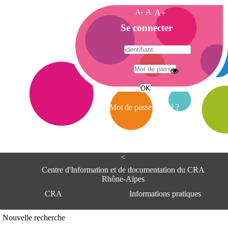
A-
A
A+
A
Se connecter
c
c
u
e
A
i
d
l
r
Mot de passe oublié ?
e
s
s
e
<
C
e
Centre d'Information et de documentation du CRA
n
Rhône-Alpes
t
CRA
Informations pratiques
r
e
d
Adresse
Nouvelle recherche
'
Centre d'information et de documentat