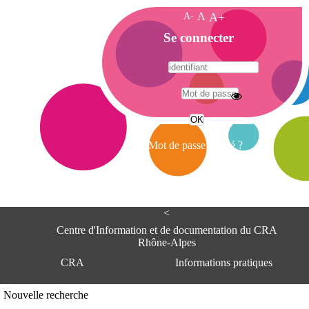
A-
A
A+
A
Se connecter
c
c
u
e
A
i
d
l
r
Mot de passe oublié ?
e
s
s
e
<
C
e
Centre d'Information et de documentation du CRA
n
Rhône-Alpes
t
CRA
Informations pratiques
r
e
d
Adresse
Nouvelle recherche
'
Centre d'information et de documentat