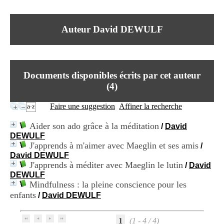
I
du CRA Rhône-Alpes
n
Centre Hospitalier le Vinatier
f
bât 211
Auteur David DEWULF
o
95, Bd Pinel
r
69678 Bron Cedex
m
Horaires
a
Lundi au Vendredi
t
9h00-12h00 13h30-16h00
Documents disponibles écrits par cet auteur
i
Contact
o
(
4
)
Tél:
+33(0)4 37 91 54 65
n
Fax:
+33(0)4 37 91 54 37
e
Faire une suggestion
Affiner la recherche
Mail
t
d
Aider son ado grâce à la méditation
/
David
e
DEWULF
D
J'apprends à m'aimer avec Maeglin et ses amis
/
o
David DEWULF
c
J'apprends à méditer avec Maeglin le lutin
u
/
David
m
DEWULF
e
Mindfulness : la pleine conscience pour les
n
enfants
/
David DEWULF
t
a
t
1
(1 - 4 / 4)