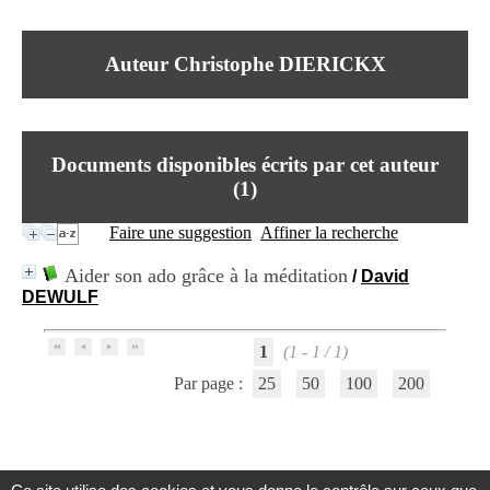
I
du CRA Rhône-Alpes
n
Centre Hospitalier le Vinatier
f
bât 211
Auteur Christophe DIERICKX
o
95, Bd Pinel
r
69678 Bron Cedex
m
Horaires
a
Lundi au Vendredi
t
9h00-12h00 13h30-16h00
Documents disponibles écrits par cet auteur
i
Contact
o
(
1
)
Tél:
+33(0)4 37 91 54 65
n
Fax:
+33(0)4 37 91 54 37
e
Faire une suggestion
Affiner la recherche
Mail
t
d
Aider son ado grâce à la méditation
/
David
e
DEWULF
D
o
c
1
(1 - 1 / 1)
u
m
Par page :
25
50
100
200
e
n
t
a
t