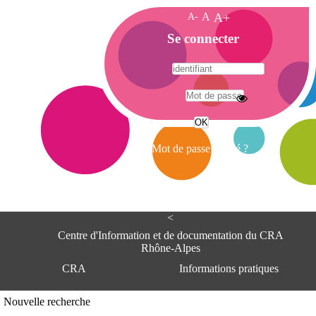
A-
A
A+
A
Se connecter
c
c
u
e
A
i
d
l
r
Mot de passe oublié ?
e
s
s
e
<
C
e
Centre d'Information et de documentation du CRA
n
Rhône-Alpes
t
CRA
Informations pratiques
r
e
d
Adresse
Nouvelle recherche
'
Centre d'information et de documentat