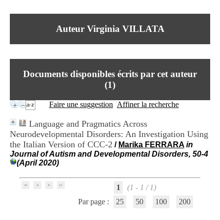
I
du CRA Rhône-Alpes
n
Centre Hospitalier le Vinatier
f
bât 211
Auteur Virginia VILLATA
o
95, Bd Pinel
r
69678 Bron Cedex
m
Horaires
a
Lundi au Vendredi
t
9h00-12h00 13h30-16h00
Documents disponibles écrits par cet auteur
i
Contact
o
(
1
)
Tél:
+33(0)4 37 91 54 65
n
Fax:
+33(0)4 37 91 54 37
e
Faire une suggestion
Affiner la recherche
Mail
t
d
Language and Pragmatics Across
e
Neurodevelopmental Disorders: An Investigation Using
D
the Italian Version of CCC-2
o
/
Marika FERRARA
in
c
Journal of Autism and Developmental Disorders, 50-4
u
(April 2020)
m
e
1
(1 - 1 / 1)
n
t
Par page :
25
50
100
200
a
t