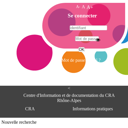
A-
A
A+
A
Se connecter
c
c
u
e
A
i
d
l
r
Mot de passe oublié ?
e
s
s
e
<
C
e
Centre d'Information et de documentation du CRA
n
Rhône-Alpes
t
CRA
Informations pratiques
r
e
d
Adresse
Nouvelle recherche
'
Centre d'information et de documentat