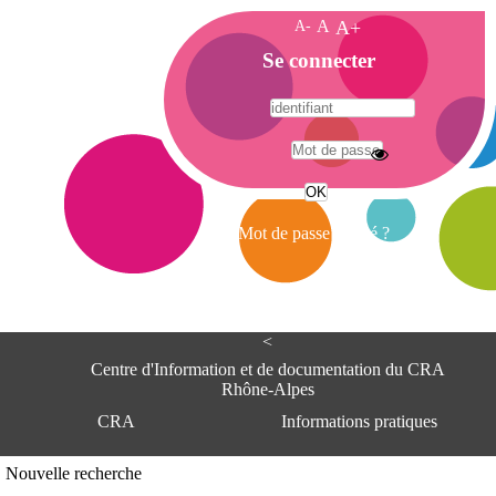
A-
A
A+
A
Se connecter
c
c
u
e
A
i
d
l
r
Mot de passe oublié ?
e
s
s
e
<
C
e
Centre d'Information et de documentation du CRA
n
Rhône-Alpes
t
CRA
Informations pratiques
r
e
d
Adresse
Nouvelle recherche
'
Centre d'information et de documentat