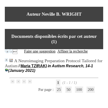
I
du CRA Rhône-Alpes
n
Centre Hospitalier le Vinatier
f
bât 211
Auteur Neville B. WRIGHT
o
95, Bd Pinel
r
69678 Bron Cedex
m
Horaires
a
Lundi au Vendredi
t
9h00-12h00 13h30-16h00
Documents disponibles écrits par cet auteur
i
Contact
o
(
1
)
Tél:
+33(0)4 37 91 54 65
n
Fax:
+33(0)4 37 91 54 37
e
Faire une suggestion
Affiner la recherche
Mail
t
d
A Neuroimaging Preparation Protocol Tailored for
e
Autism
/
Maria TZIRAKI
in Autism Research, 14-1
D
(January 2021)
o
c
u
1
(1 - 1 / 1)
m
e
Par page :
25
50
100
200
n
t
a
t