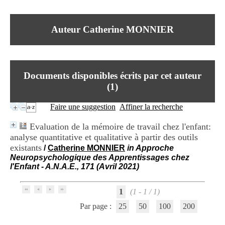
I
du CRA Rhône-Alpes
n
Centre Hospitalier le Vinatier
f
bât 211
Auteur Catherine MONNIER
o
95, Bd Pinel
r
69678 Bron Cedex
m
Horaires
a
Lundi au Vendredi
t
9h00-12h00 13h30-16h00
Documents disponibles écrits par cet auteur
i
Contact
o
(
1
)
Tél:
+33(0)4 37 91 54 65
n
Fax:
+33(0)4 37 91 54 37
e
Faire une suggestion
Affiner la recherche
Mail
t
d
Evaluation de la mémoire de travail chez l'enfant:
e
analyse quantitative et qualitative à partir des outils
D
existants
o
/
Catherine MONNIER
in Approche
c
Neuropsychologique des Apprentissages chez
u
l'Enfant - A.N.A.E., 171 (Avril 2021)
m
e
1
(1 - 1 / 1)
n
t
Par page :
25
50
100
200
a
t