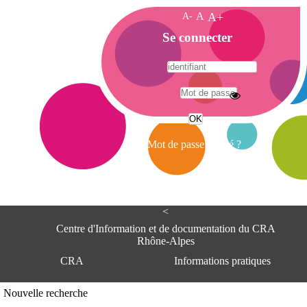
A-
A
A+
A
Se connecter
c
c
u
e
A
i
d
l
r
Mot de passe oublié ?
e
s
s
e
<
C
e
Centre d'Information et de documentation du CRA
n
Rhône-Alpes
t
CRA
Informations pratiques
r
e
d
Adresse
Nouvelle recherche
'
Centre d'information et de documentat