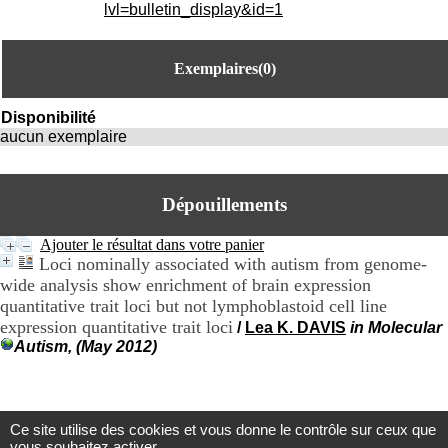
i
lvl=bulletin_display&id=1
o
n
d
Exemplaires(0)
u
C
R
Disponibilité
A
aucun exemplaire
R
h
ô
Dépouillements
n
e
-
Ajouter le résultat dans votre panier
A
Loci nominally associated with autism from genome-
l
wide analysis show enrichment of brain expression
p
quantitative trait loci but not lymphoblastoid cell line
e
expression quantitative trait loci
/
Lea K. DAVIS
in Molecular
s
Autism, (May 2012)
C
e
n
t
r
Ce site utilise des cookies et vous donne le contrôle sur ceux que
e
Centre d'Information et de Documentation
vous souhaitez activer