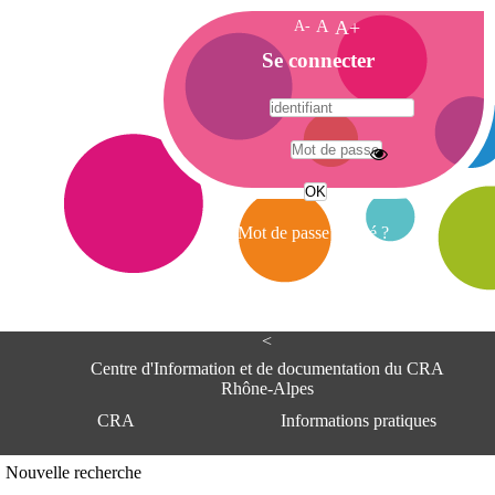
A-
A
A+
A
Se connecter
c
c
u
e
A
i
d
l
r
Mot de passe oublié ?
e
s
s
e
<
C
e
Centre d'Information et de documentation du CRA
n
Rhône-Alpes
t
CRA
Informations pratiques
r
e
d
Adresse
Nouvelle recherche
'
Centre d'information et de documentat