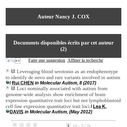
I
du CRA Rhône-Alpes
n
Centre Hospitalier le Vinatier
f
bât 211
Auteur Nancy J. COX
o
95, Bd Pinel
r
69678 Bron Cedex
m
Horaires
a
Lundi au Vendredi
t
9h00-12h00 13h30-16h00
Documents disponibles écrits par cet auteur
i
Contact
o
(
2
)
Tél:
+33(0)4 37 91 54 65
n
Fax:
+33(0)4 37 91 54 37
e
Faire une suggestion
Affiner la recherche
Mail
t
d
Leveraging blood serotonin as an endophenotype
e
to identify de novo and rare variants involved in autism
D
/
Rui CHEN
in Molecular Autism, 8 (2017)
o
Loci nominally associated with autism from
c
u
genome-wide analysis show enrichment of brain
m
expression quantitative trait loci but not lymphoblastoid
e
cell line expression quantitative trait loci
/
Lea K.
n
DAVIS
in Molecular Autism, (May 2012)
t
a
t
1
(1 - 2 / 2)