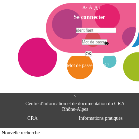
A-
A
A+
A
Se connecter
c
c
u
e
A
i
d
l
r
Mot de passe oublié ?
e
s
s
e
<
C
e
Centre d'Information et de documentation du CRA
n
Rhône-Alpes
t
CRA
Informations pratiques
r
e
d
Adresse
Nouvelle recherche
'
Centre d'information et de documentat