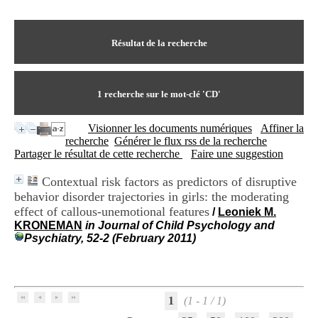
I
du CRA Rhône-Alpes
n
Centre Hospitalier le Vinatier
f
bât 211
o
Résultat de la recherche
95, Bd Pinel
r
69678 Bron Cedex
m
Horaires
a
Lundi au Vendredi
t
1
recherche sur le mot-clé
'CD'
9h00-12h00 13h30-16h00
i
Contact
o
Tél:
+33(0)4 37 91 54 65
Visionner les documents numériques
Affiner la
n
Fax:
+33(0)4 37 91 54 37
recherche
Générer le flux rss de la recherche
e
Mail
Partager le résultat de cette recherche
Faire une suggestion
t
d
Contextual risk factors as predictors of disruptive
e
behavior disorder trajectories in girls: the moderating
D
o
effect of callous-unemotional features
/
Leoniek M.
c
KRONEMAN
in Journal of Child Psychology and
u
Psychiatry, 52-2 (February 2011)
m
e
n
t
a
1
(1 - 1 / 1)
t