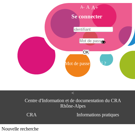
A-
A
A+
A
Se connecter
c
c
u
e
A
i
d
l
r
Mot de passe oublié ?
e
s
s
e
<
C
e
Centre d'Information et de documentation du CRA
n
Rhône-Alpes
t
CRA
Informations pratiques
r
e
d
Adresse
Nouvelle recherche
'
Centre d'information et de documentat