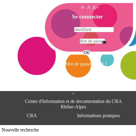
A-
A
A+
A
Se connecter
c
c
u
e
A
i
d
l
r
Mot de passe oublié ?
e
s
s
e
<
C
e
Centre d'Information et de documentation du CRA
n
Rhône-Alpes
t
CRA
Informations pratiques
r
e
d
Adresse
Nouvelle recherche
'
Centre d'information et de documentat