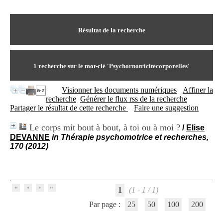
I
du CRA Rhône-Alpes
n
Centre Hospitalier le Vinatier
f
bât 211
o
Résultat de la recherche
95, Bd Pinel
r
69678 Bron Cedex
m
Horaires
a
Lundi au Vendredi
t
1
recherche sur le mot-clé
'Psychornotricitecorporelles'
9h00-12h00 13h30-16h00
i
Contact
o
Tél:
+33(0)4 37 91 54 65
Visionner les documents numériques
Affiner la
n
Fax:
+33(0)4 37 91 54 37
recherche
Générer le flux rss de la recherche
e
Mail
Partager le résultat de cette recherche
Faire une suggestion
t
d
Le corps mit bout à bout, à toi ou à moi ?
/
Elise
e
DEVANNE
in Thérapie psychomotrice et recherches,
D
170 (2012)
o
c
u
m
e
1
(1 - 1 / 1)
n
t
Par page :
25
50
100
200
a
t