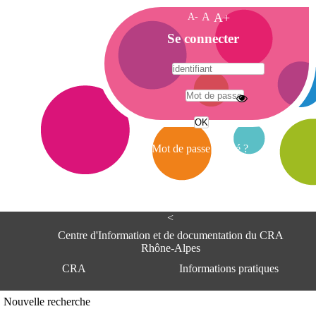
A-
A
A+
A
Se connecter
c
c
u
e
A
i
d
l
r
Mot de passe oublié ?
e
s
s
e
<
C
e
Centre d'Information et de documentation du CRA
n
Rhône-Alpes
t
CRA
Informations pratiques
r
e
d
Adresse
Nouvelle recherche
'
Centre d'information et de documentat