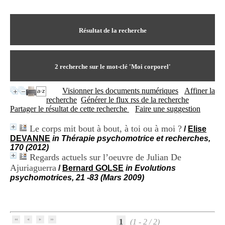
I
du CRA Rhône-Alpes
n
Centre Hospitalier le Vinatier
f
bât 211
o
Résultat de la recherche
95, Bd Pinel
r
69678 Bron Cedex
m
Horaires
a
Lundi au Vendredi
t
2
recherche sur le mot-clé
'Moi corporel'
9h00-12h00 13h30-16h00
i
Contact
o
Tél:
+33(0)4 37 91 54 65
Visionner les documents numériques
Affiner la
n
Fax:
+33(0)4 37 91 54 37
recherche
Générer le flux rss de la recherche
e
Mail
Partager le résultat de cette recherche
Faire une suggestion
t
d
Le corps mit bout à bout, à toi ou à moi ?
/
Elise
e
DEVANNE
in Thérapie psychomotrice et recherches,
D
170 (2012)
o
Regards actuels sur l’oeuvre de Julian De
c
u
Ajuriaguerra
/
Bernard GOLSE
in Evolutions
m
psychomotrices, 21 -83 (Mars 2009)
e
n
t
a
t
1
(1 - 2 / 2)