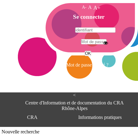
A-
A
A+
A
Se connecter
c
c
u
e
A
i
d
l
r
Mot de passe oublié ?
e
s
s
e
<
C
e
Centre d'Information et de documentation du CRA
n
Rhône-Alpes
t
CRA
Informations pratiques
r
e
d
Adresse
Nouvelle recherche
'
Centre d'information et de documentat