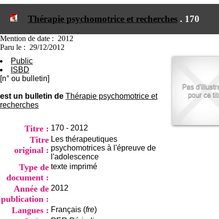
I
du CRA Rhône-Alpes
n
Centre Hospitalier le Vinatier
Thérapie psychomotrice et recherches
.
170
f
bât 211
o
95, Bd Pinel
r
Mention de date : 2012
69678 Bron Cedex
m
Paru le : 29/12/2012
Horaires
a
Lundi au Vendredi
Public
t
9h00-12h00 13h30-16h00
ISBD
i
Contact
[n° ou bulletin]
o
Tél:
+33(0)4 37 91 54 65
n
Fax:
+33(0)4 37 91 54 37
est un bulletin de
Thérapie psychomotrice et
e
recherches
Mail
t
d
e
Titre :
170 - 2012
D
Titre
Les thérapeutiques
o
psychomotrices à l'épreuve de
original :
c
l'adolescence
u
Type de
texte imprimé
m
document :
e
n
Année de
2012
t
publication :
a
Langues :
Français (
fre
)
t