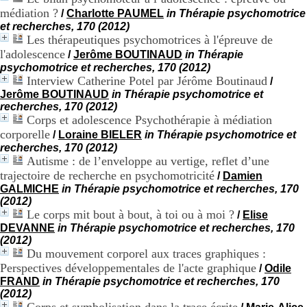
H
médiation ?
/
Charlotte PAUMEL
in Thérapie psychomotrice
o
et recherches, 170 (2012)
s
Les thérapeutiques psychomotrices à l'épreuve de
p
l'adolescence
/
Jerôme BOUTINAUD
in Thérapie
i
psychomotrice et recherches, 170 (2012)
t
Interview Catherine Potel par Jérôme Boutinaud
a
/
l
Jerôme BOUTINAUD
in Thérapie psychomotrice et
i
recherches, 170 (2012)
e
Corps et adolescence Psychothérapie à médiation
r
corporelle
/
Loraine BIELER
in Thérapie psychomotrice et
l
recherches, 170 (2012)
e
Autisme : de l’enveloppe au vertige, reflet d’une
V
trajectoire de recherche en psychomotricité
/
Damien
i
GALMICHE
in Thérapie psychomotrice et recherches, 170
n
(2012)
a
Le corps mit bout à bout, à toi ou à moi ?
/
Elise
t
DEVANNE
in Thérapie psychomotrice et recherches, 170
i
(2012)
e
Du mouvement corporel aux traces graphiques :
r
,
Perspectives développementales de l'acte graphique
/
Odile
b
FRAND
in Thérapie psychomotrice et recherches, 170
â
(2012)
t