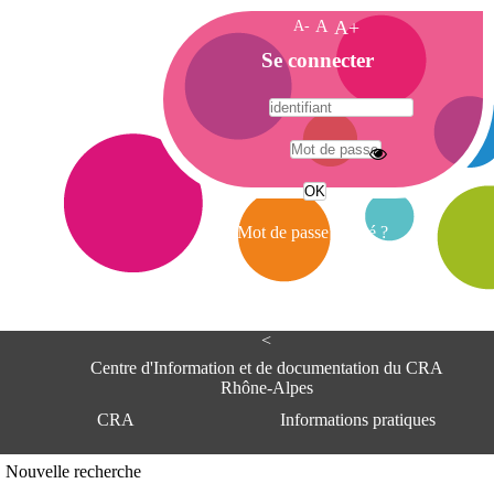
A-
A
A+
A
Se connecter
c
c
u
e
A
i
d
l
r
Mot de passe oublié ?
e
s
s
e
<
C
e
Centre d'Information et de documentation du CRA
n
Rhône-Alpes
t
CRA
Informations pratiques
r
e
d
Adresse
Nouvelle recherche
'
Centre d'information et de documentat