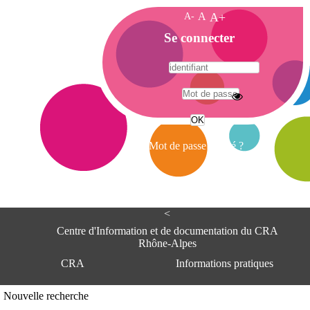
A-
A
A+
A
Se connecter
c
c
u
e
A
i
d
l
r
Mot de passe oublié ?
e
s
s
e
<
C
e
Centre d'Information et de documentation du CRA
n
Rhône-Alpes
t
CRA
Informations pratiques
r
e
d
Adresse
Nouvelle recherche
'
Centre d'information et de documentat