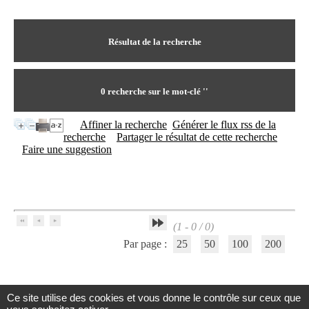
I
du CRA Rhône-Alpes
n
Centre Hospitalier le Vinatier
f
bât 211
o
Résultat de la recherche
95, Bd Pinel
r
69678 Bron Cedex
m
Horaires
a
Lundi au Vendredi
t
0
recherche sur le mot-clé
''
9h00-12h00 13h30-16h00
i
Contact
o
Tél:
+33(0)4 37 91 54 65
Affiner la recherche
Générer le flux rss de la
n
Fax:
+33(0)4 37 91 54 37
recherche
Partager le résultat de cette recherche
e
Mail
Faire une suggestion
t
d
e
D
o
c
(1 - 0 / 0)
u
m
Par page :
25
50
100
200
e
n
t
a
Ce site utilise des cookies et vous donne le contrôle sur ceux que
t
Centre d'Information et de Documentation