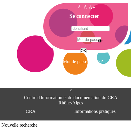
A-
A
A+
A
Se connecter
c
c
u
e
A
i
d
l
r
Mot de passe oublié ?
e
s
s
e
<
C
e
Centre d'Information et de documentation du CRA
n
Rhône-Alpes
t
CRA
Informations pratiques
r
e
d
Adresse
Nouvelle recherche
'
Centre d'information et de documentat