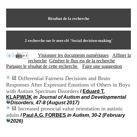
I
du CRA Rhône-Alpes
n
Centre Hospitalier le Vinatier
f
bât 211
o
Résultat de la recherche
95, Bd Pinel
r
69678 Bron Cedex
m
Horaires
a
Lundi au Vendredi
t
2
recherche sur le mot-clé
'Social decision-making'
9h00-12h00 13h30-16h00
i
Contact
o
Tél:
+33(0)4 37 91 54 65
Visionner les documents numériques
Affiner la
n
Fax:
+33(0)4 37 91 54 37
recherche
Générer le flux rss de la recherche
e
Mail
Partager le résultat de cette recherche
Faire une suggestion
t
d
Differential Fairness Decisions and Brain
e
Responses After Expressed Emotions of Others in Boys
D
o
with Autism Spectrum Disorders
/
Eduard T.
c
KLAPWIJK
in Journal of Autism and Developmental
u
Disorders, 47-8 (August 2017)
m
Increased prosocial value orientation in autistic
e
adults
/
Paul A.G. FORBES
in Autism, 30-2 (February
n
2026)
t
a
t