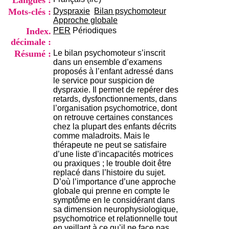
Langues :
i
Mots-clés :
Dyspraxie
Bilan psychomoteur
o
Approche globale
n
Index.
PER
Périodiques
d
u
décimale :
C
Résumé :
Le bilan psychomoteur s’inscrit
R
dans un ensemble d’examens
A
proposés à l’enfant adressé dans
R
le service pour suspicion de
h
dyspraxie. Il permet de repérer des
ô
retards, dysfonctionnements, dans
n
l’organisation psychomotrice, dont
e
on retrouve certaines constances
-
chez la plupart des enfants décrits
A
comme maladroits. Mais le
l
thérapeute ne peut se satisfaire
p
d’une liste d’incapacités motrices
e
ou praxiques ; le trouble doit être
s
replacé dans l’histoire du sujet.
C
D’où l’importance d’une approche
e
globale qui prenne en compte le
n
symptôme en le considérant dans
t
sa dimension neurophysiologique,
r
psychomotrice et relationnelle tout
e
en veillant à ce qu’il ne face pas