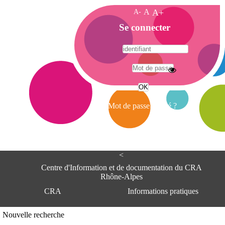
A-
A
A+
A
Se connecter
c
c
u
e
A
i
d
l
r
Mot de passe oublié ?
e
s
s
e
<
C
e
Centre d'Information et de documentation du CRA
n
Rhône-Alpes
t
CRA
Informations pratiques
r
e
d
Adresse
Nouvelle recherche
'
Centre d'information et de documentat