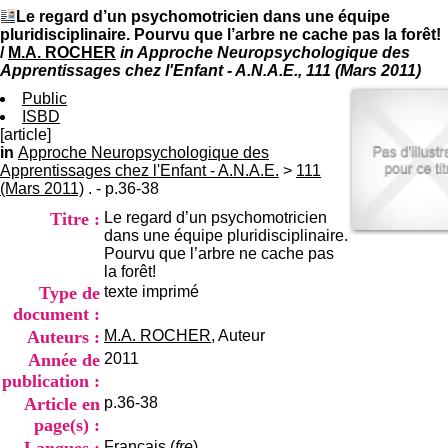
I
du CRA Rhône-Alpes
Le regard d’un psychomotricien dans une équipe
n
Centre Hospitalier le Vinatier
pluridisciplinaire. Pourvu que l’arbre ne cache pas la forêt!
f
bât 211
/
M.A. ROCHER
in Approche Neuropsychologique des
o
95, Bd Pinel
Apprentissages chez l'Enfant - A.N.A.E., 111 (Mars 2011)
r
69678 Bron Cedex
m
Public
Horaires
a
ISBD
Lundi au Vendredi
t
[article]
9h00-12h00 13h30-16h00
i
in
Approche Neuropsychologique des
Contact
o
Apprentissages chez l'Enfant - A.N.A.E.
Tél:
>
+33(0)4 37 91 54 65
111
n
(Mars 2011)
. - p.36-38
Fax:
+33(0)4 37 91 54 37
e
Mail
Titre :
Le regard d’un psychomotricien
t
dans une équipe pluridisciplinaire.
d
Pourvu que l’arbre ne cache pas
e
la forêt!
D
Type de
texte imprimé
o
c
document :
u
Auteurs :
M.A. ROCHER
, Auteur
m
Année de
2011
e
publication :
n
t
Article en
p.36-38
a
page(s) :
t
Français (
fre
)