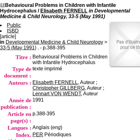
I
du CRA Rhône-Alpes
Behavioural Problems in Children with Infantile
n
Centre Hospitalier le Vinatier
Hydrocephalus
/
Elisabeth FERNELL
in Developmental
f
bât 211
Medicine & Child Neurology, 33-5 (May 1991)
o
95, Bd Pinel
r
Public
69678 Bron Cedex
m
ISBD
Horaires
a
[article]
Lundi au Vendredi
t
in
Developmental Medicine & Child Neurology
9h00-12h00 13h30-16h00
>
i
33-5 (May 1991)
. - p.388-395
Contact
o
Tél:
+33(0)4 37 91 54 65
Titre :
Behavioural Problems in Children
n
Fax:
+33(0)4 37 91 54 37
with Infantile Hydrocephalus
e
Mail
Type de
texte imprimé
t
d
document :
e
Auteurs :
Elisabeth FERNELL
, Auteur ;
D
Christopher GILLBERG
, Auteur ;
o
Lennart VON WENDT
, Auteur
c
Année de
1991
u
publication :
m
Article en
p.388-395
e
n
page(s) :
t
Langues :
Anglais (
eng
)
a
Index.
PER
Périodiques
t