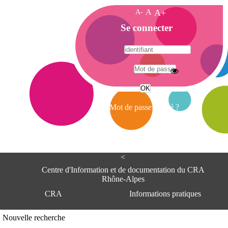
A-
A
A+
A
Se connecter
c
c
u
e
A
i
d
l
r
Mot de passe oublié ?
e
s
s
e
<
C
e
Centre d'Information et de documentation du CRA
n
Rhône-Alpes
t
CRA
Informations pratiques
r
e
d
Adresse
Nouvelle recherche
'
Centre d'information et de documentat