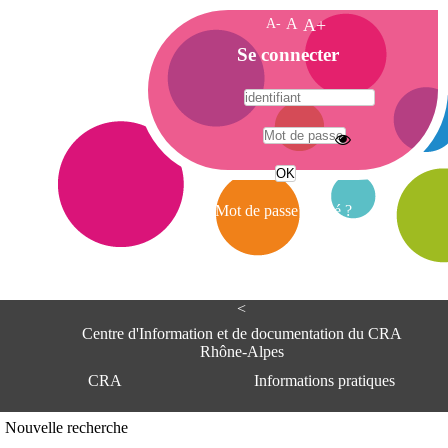
A-
A
A+
A
Se connecter
c
c
u
e
A
i
d
l
r
Mot de passe oublié ?
e
s
s
e
<
C
e
Centre d'Information et de documentation du CRA
n
Rhône-Alpes
t
CRA
Informations pratiques
r
e
d
Adresse
Nouvelle recherche
'
Centre d'information et de documentat