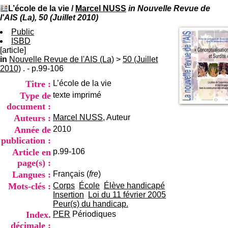
I
du CRA Rhône-Alpes
L’école de la vie
/
Marcel NUSS
in Nouvelle Revue de
n
Centre Hospitalier le Vinatier
l'AIS (La), 50 (Juillet 2010)
f
bât 211
o
Public
95, Bd Pinel
r
ISBD
69678 Bron Cedex
m
[article]
Horaires
a
in
Nouvelle Revue de l'AIS (La)
>
50 (Juillet
Lundi au Vendredi
t
2010)
. - p.99-106
9h00-12h00 13h30-16h00
i
Contact
Titre :
L’école de la vie
o
Tél:
+33(0)4 37 91 54 65
n
Type de
texte imprimé
Fax:
+33(0)4 37 91 54 37
e
document :
Mail
t
Auteurs :
Marcel NUSS
, Auteur
d
Année de
2010
e
publication :
D
o
Article en
p.99-106
c
page(s) :
u
Langues :
Français (
fre
)
m
Mots-clés :
Corps
École
Élève handicapé
e
Insertion
Loi du 11 février 2005
n
Peur(s) du handicap.
t
a
Index.
PER
Périodiques
t
décimale :