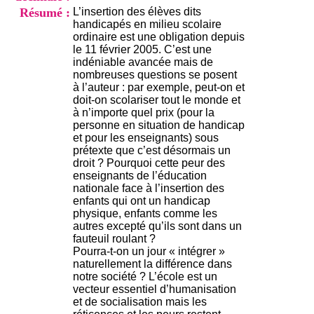
i
Résumé :
L’insertion des élèves dits
o
handicapés en milieu scolaire
n
ordinaire est une obligation depuis
d
le 11 février 2005. C’est une
u
indéniable avancée mais de
C
nombreuses questions se posent
R
à l’auteur : par exemple, peut-on et
A
doit-on scolariser tout le monde et
R
à n’importe quel prix (pour la
h
personne en situation de handicap
ô
et pour les enseignants) sous
n
prétexte que c’est désormais un
e
droit ? Pourquoi cette peur des
-
enseignants de l’éducation
A
nationale face à l’insertion des
l
enfants qui ont un handicap
p
physique, enfants comme les
e
autres excepté qu’ils sont dans un
s
fauteuil roulant ?
C
Pourra-t-on un jour « intégrer »
e
naturellement la différence dans
n
notre société ? L’école est un
t
vecteur essentiel d’humanisation
r
et de socialisation mais les
e