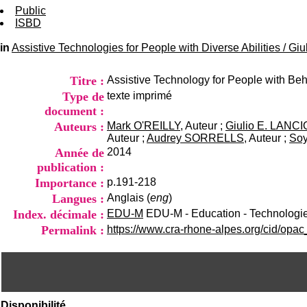
Public
ISBD
in
Assistive Technologies for People with Diverse Abilities
/
Giu
Titre :
Assistive Technology for People with Be
Type de
texte imprimé
document :
Auteurs :
Mark O'REILLY
, Auteur ;
Giulio E. LANCI
Auteur ;
Audrey SORRELLS
, Auteur ;
So
Année de
2014
publication :
Importance :
p.191-218
Langues :
Anglais (
eng
)
Index. décimale :
EDU-M
EDU-M - Education - Technologi
Permalink :
https://www.cra-rhone-alpes.org/cid/opa
Disponibilité