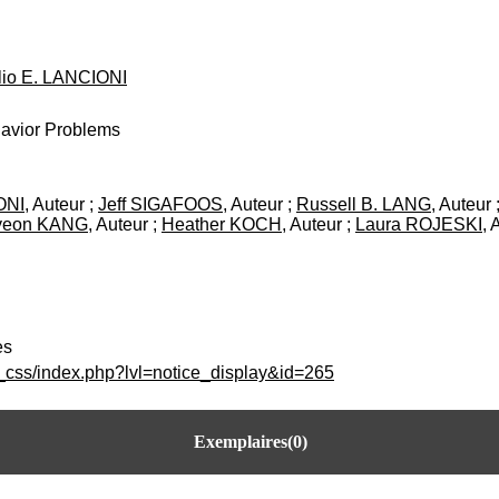
lio E. LANCIONI
havior Problems
ONI
, Auteur ;
Jeff SIGAFOOS
, Auteur ;
Russell B. LANG
, Auteur 
yeon KANG
, Auteur ;
Heather KOCH
, Auteur ;
Laura ROJESKI
, 
es
c_css/index.php?lvl=notice_display&id=265
Exemplaires(0)