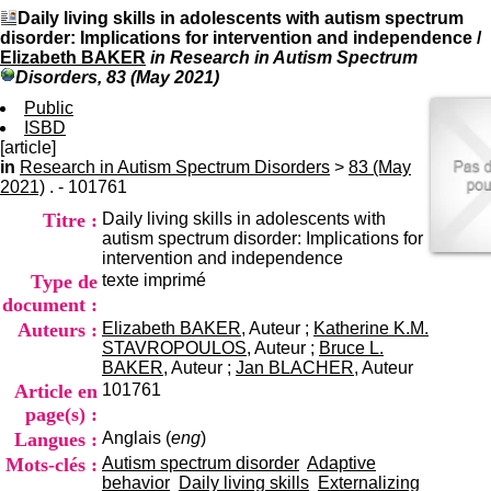
I
du CRA Rhône-Alpes
Daily living skills in adolescents with autism spectrum
n
Centre Hospitalier le Vinatier
disorder: Implications for intervention and independence
/
f
bât 211
Elizabeth BAKER
in Research in Autism Spectrum
o
95, Bd Pinel
Disorders, 83 (May 2021)
r
69678 Bron Cedex
m
Public
Horaires
a
ISBD
Lundi au Vendredi
t
[article]
9h00-12h00 13h30-16h00
i
in
Research in Autism Spectrum Disorders
>
Contact
83 (May
o
2021)
. - 101761
Tél:
+33(0)4 37 91 54 65
n
Fax:
+33(0)4 37 91 54 37
Titre :
Daily living skills in adolescents with
e
Mail
autism spectrum disorder: Implications for
t
intervention and independence
d
Type de
texte imprimé
e
D
document :
o
Auteurs :
Elizabeth BAKER
, Auteur ;
Katherine K.M.
c
STAVROPOULOS
, Auteur ;
Bruce L.
u
BAKER
, Auteur ;
Jan BLACHER
, Auteur
m
Article en
101761
e
page(s) :
n
Langues :
Anglais (
eng
)
t
a
Mots-clés :
Autism spectrum disorder
Adaptive
t
behavior
Daily living skills
Externalizing