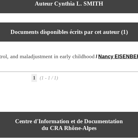
Auteur Cynthia L. SMITH
Documents disponibles écrits par cet auteur (
1
)
trol, and maladjustment in early childhood
/
Nancy EISENB
1
(1 - 1 / 1)
Centre d'Information et de Documentation
du CRA Rhône-Alpes