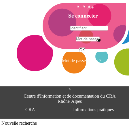
A-
A
A+
A
Se connecter
c
c
u
e
A
i
d
l
r
Mot de passe oublié ?
e
s
s
e
<
C
e
Centre d'Information et de documentation du CRA
n
Rhône-Alpes
t
CRA
Informations pratiques
r
e
d
Adresse
Nouvelle recherche
'
Centre d'information et de documentat