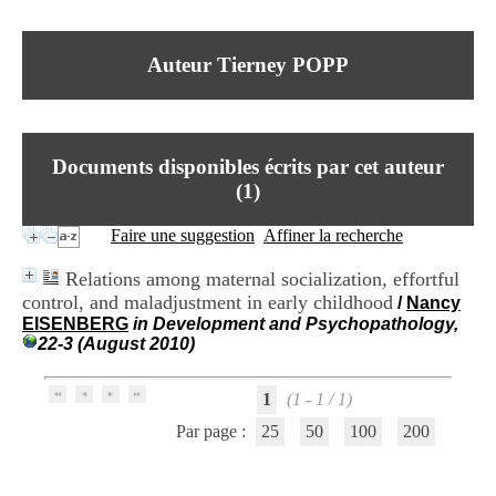
I
du CRA Rhône-Alpes
n
Centre Hospitalier le Vinatier
f
bât 211
Auteur Tierney POPP
o
95, Bd Pinel
r
69678 Bron Cedex
m
Horaires
a
Lundi au Vendredi
t
9h00-12h00 13h30-16h00
Documents disponibles écrits par cet auteur
i
Contact
o
(
1
)
Tél:
+33(0)4 37 91 54 65
n
Fax:
+33(0)4 37 91 54 37
e
Faire une suggestion
Affiner la recherche
Mail
t
d
Relations among maternal socialization, effortful
e
control, and maladjustment in early childhood
/
Nancy
D
EISENBERG
in Development and Psychopathology,
o
22-3 (August 2010)
c
u
m
1
(1 - 1 / 1)
e
n
Par page :
25
50
100
200
t
a
t