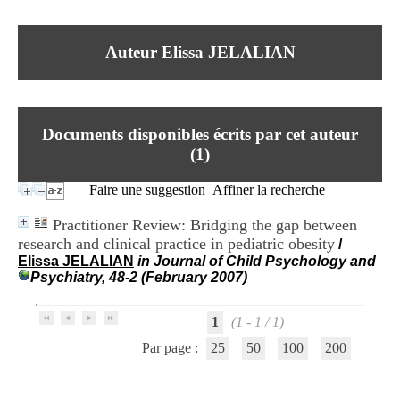
I
du CRA Rhône-Alpes
n
Centre Hospitalier le Vinatier
f
bât 211
Auteur Elissa JELALIAN
o
95, Bd Pinel
r
69678 Bron Cedex
m
Horaires
a
Lundi au Vendredi
t
9h00-12h00 13h30-16h00
Documents disponibles écrits par cet auteur
i
Contact
o
(
1
)
Tél:
+33(0)4 37 91 54 65
n
Fax:
+33(0)4 37 91 54 37
e
Faire une suggestion
Affiner la recherche
Mail
t
d
Practitioner Review: Bridging the gap between
e
research and clinical practice in pediatric obesity
/
D
Elissa JELALIAN
in Journal of Child Psychology and
o
Psychiatry, 48-2 (February 2007)
c
u
m
1
(1 - 1 / 1)
e
n
Par page :
25
50
100
200
t
a
t