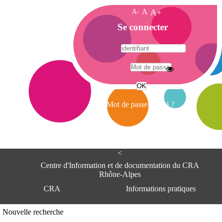
A-
A
A+
A
Se connecter
c
c
u
e
A
i
d
l
r
Mot de passe oublié ?
e
s
s
e
<
C
e
Centre d'Information et de documentation du CRA
n
Rhône-Alpes
t
CRA
Informations pratiques
r
e
d
Adresse
Nouvelle recherche
'
Centre d'information et de documentat